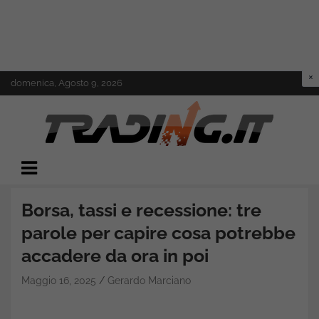
Skip
domenica, Agosto 9, 2026
to
content
Il mondo del trading online
Trading.it
Borsa, tassi e recessione: tre
parole per capire cosa potrebbe
accadere da ora in poi
Maggio 16, 2025
Gerardo Marciano