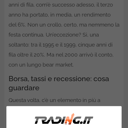
anni di fila, com’è successo adesso, il terzo
anno ha portato, in media, un rendimento
del 6%. Non un crollo, certo, ma nemmeno la
festa continua. Un’eccezione? Sì, una
soltanto: tra il 1995 e il 1999, cinque anni di
fila oltre il 20%. Ma nel 2000 arrivò il conto,
con un lungo bear market.
Borsa, tassi e recessione: cosa
guardare
Questa volta, c’è un elemento in più a
complicare il quadro: le
banche centrali
. La
BCE ha continuato con il taglio dei tassi,