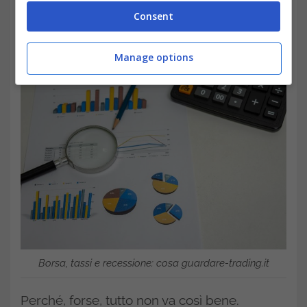
Consent
Manage options
Borsa, tassi e recessione: cosa guardare-trading.it
Perché, forse, tutto non va così bene.