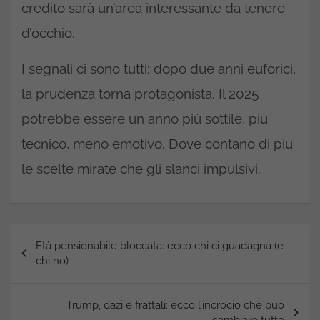
credito sarà un’area interessante da tenere
d’occhio.
I segnali ci sono tutti: dopo due anni euforici,
la prudenza torna protagonista. Il 2025
potrebbe essere un anno più sottile, più
tecnico, meno emotivo. Dove contano di più
le scelte mirate che gli slanci impulsivi.
Navigazione
Età pensionabile bloccata: ecco chi ci guadagna (e
articoli
chi no)
Trump, dazi e frattali: ecco l’incrocio che può
cambiare tutto