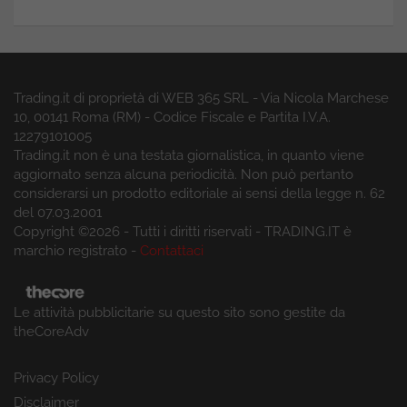
Trading.it di proprietà di WEB 365 SRL - Via Nicola Marchese
10, 00141 Roma (RM) - Codice Fiscale e Partita I.V.A.
12279101005
Trading.it non è una testata giornalistica, in quanto viene
aggiornato senza alcuna periodicità. Non può pertanto
considerarsi un prodotto editoriale ai sensi della legge n. 62
del 07.03.2001
Copyright ©2026 - Tutti i diritti riservati - TRADING.IT è
marchio registrato -
Contattaci
Le attività pubblicitarie su questo sito sono gestite da
theCoreAdv
Privacy Policy
Disclaimer