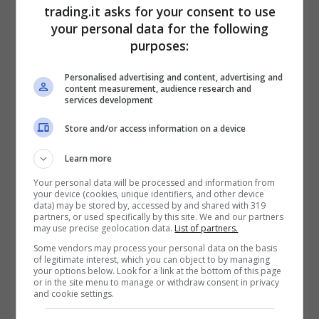
portandoli al 2,25% sui depositi. E secondo
trading.it asks for your consent to use
your personal data for the following
molti osservatori, da qui a dicembre
purposes:
potremmo vederli scendere ancora, forse
Personalised advertising and content, advertising and
all’1,5%. Anche la
Federal Reserve
si prepara
content measurement, audience research and
services development
a ridurre ulteriormente il costo del denaro,
con il primo taglio atteso a dicembre e altri
Store and/or access information on a device
due nel 2026. Ma perché tagliare i tassi se
Learn more
tutto va così bene?
Your personal data will be processed and information from
your device (cookies, unique identifiers, and other device
data) may be stored by, accessed by and shared with 319
partners, or used specifically by this site. We and our partners
may use precise geolocation data.
List of partners.
Some vendors may process your personal data on the basis
of legitimate interest, which you can object to by managing
your options below. Look for a link at the bottom of this page
or in the site menu to manage or withdraw consent in privacy
and cookie settings.