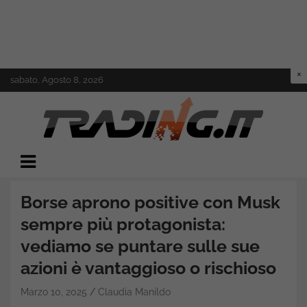
Skip
sabato, Agosto 8, 2026
to
content
Il mondo del trading online
Trading.it
Borse aprono positive con Musk
sempre più protagonista:
vediamo se puntare sulle sue
azioni è vantaggioso o rischioso
Marzo 10, 2025
Claudia Manildo