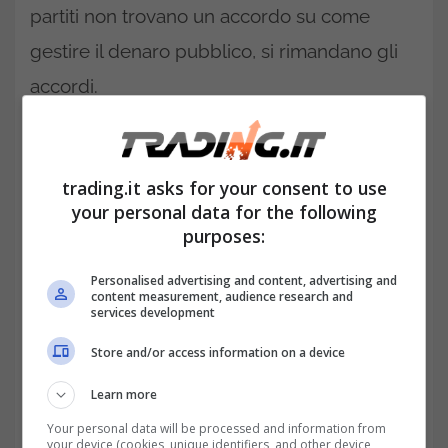
partiti non trovano un accordo su come
gestire il denaro pubblico, si rimandano gli
accordi.
trading.it asks for your consent to use
your personal data for the following
purposes:
Personalised advertising and content, advertising and
content measurement, audience research and
services development
Store and/or access information on a device
Learn more
I Repubblicani vogliono
tagliare alcune
Your personal data will be processed and information from
spese
e ridurre il deficit, mentre i
your device (cookies, unique identifiers, and other device