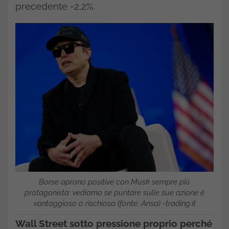
precedente -2,2%.
Borse aprono positive con Musk sempre più
protagonista: vediamo se puntare sulle sue azione è
vantaggioso o rischioso (fonte: Ansa) -trading.it
Wall Street sotto pressione proprio perché