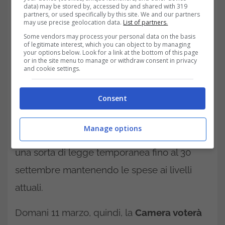
data) may be stored by, accessed by and shared with 319
Democratici vogliono mantenere i
partners, or used specifically by this site. We and our partners
may use precise geolocation data.
List of partners.
finanziamenti per programmi sociali e
Some vendors may process your personal data on the basis
of legitimate interest, which you can object to by managing
investimenti pubblici. Trump in questo caso
your options below. Look for a link at the bottom of this page
or in the site menu to manage or withdraw consent in privacy
potrebbe non opporsi a un eventuale
and cookie settings.
shutdown per mettere pressione ai
Consent
Democratici e ottenere più concessioni,
d’altra parte ha lasciato intendere che
Manage options
potrebbe anche esserci un compromesso,
una sorta di legge temporanea fino al 30
settembre mantenendo le spese ai livelli
attuali.
Domani 11 marzo, quindi, la
Camera voterà