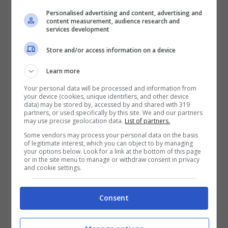
I funzionari e
gli impiegati consolari;
Personalised advertising and content, advertising and
content measurement, audience research and
services development
I funzionari di o
rganizzazioni
Store and/or access information on a device
internazionali;
Learn more
I militari con cittadinanza non italiana;
Your personal data will be processed and information from
your device (cookies, unique identifiers, and other device
Il personale civile non residente in Italia e
data) may be stored by, accessed by and shared with 319
partners, or used specifically by this site. We and our partners
di cittadinanza non italiana appartenente
may use precise geolocation data.
List of partners.
Some vendors may process your personal data on the basis
alle forze NATO.
of legitimate interest, which you can object to by managing
your options below. Look for a link at the bottom of this page
or in the site menu to manage or withdraw consent in privacy
and cookie settings.
Consent