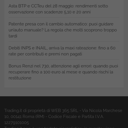
Asta BTP e CCTeu del 28 maggio: rendimenti sotto
osservazione con scadenze 5,10 e 20 anni
Patente presa con il cambio automatico: puoi guidare
un’auto manuale? La regola che molti scoprono troppo
tardi
Debiti INPS e INAIL, arriva la maxi rateazione: fino a 60
rate per contributi e premi non pagati
Bonus Renzi nel 730, attenzione agli errori: quando puoi
recuperare fino a 100 euro al mese e quando rischi la
restituzione
Trading.it di proprietà di WEB 365 SRL - Via Nicola Marchese
10, 00141 Roma (RM) - Codice Fiscale e Partita I.V.A.
12279101005