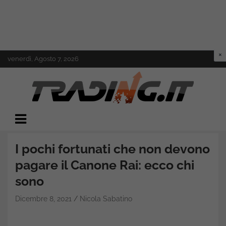
Skip
venerdì, Agosto 7, 2026
to
content
Il mondo del trading online
Trading.it
I pochi fortunati che non devono
pagare il Canone Rai: ecco chi
sono
Dicembre 8, 2021
Nicola Sabatino