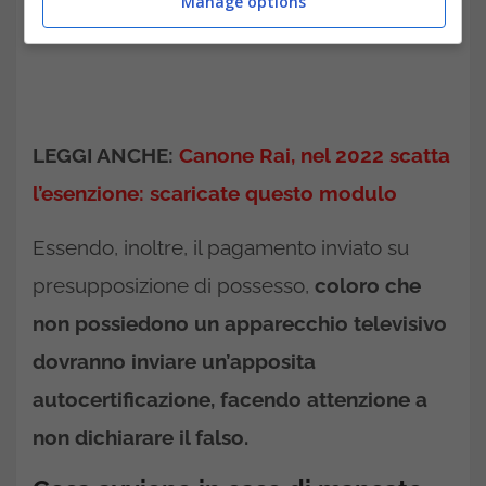
Manage options
LEGGI ANCHE:
Canone Rai, nel 2022 scatta
l’esenzione: scaricate questo modulo
Essendo, inoltre, il pagamento inviato su
presupposizione di possesso,
coloro che
non possiedono un apparecchio televisivo
dovranno inviare un’apposita
autocertificazione, facendo attenzione a
non dichiarare il falso.