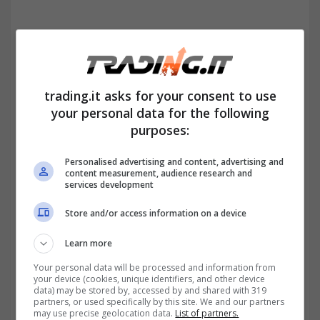
trading.it asks for your consent to use
your personal data for the following
purposes:
Personalised advertising and content, advertising and
content measurement, audience research and
services development
Perchè Tavares arriva alla guida
di Stellantis
Store and/or access information on a device
La svolta della sua carriera avviene tornando
Learn more
nuovamente in Renault. L’azienda in cui ha
Your personal data will be processed and information from
your device (cookies, unique identifiers, and other device
data) may be stored by, accessed by and shared with 319
fatto la sua prima esperienza lavorativa lo
partners, or used specifically by this site. We and our partners
may use precise geolocation data.
List of partners.
rivuole alla guida del suo business. Lo