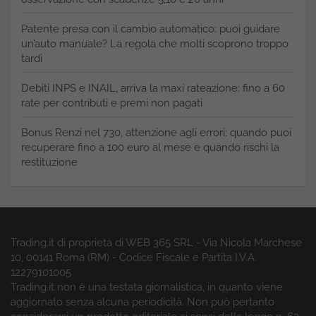
Patente presa con il cambio automatico: puoi guidare
un’auto manuale? La regola che molti scoprono troppo
tardi
Debiti INPS e INAIL, arriva la maxi rateazione: fino a 60
rate per contributi e premi non pagati
Bonus Renzi nel 730, attenzione agli errori: quando puoi
recuperare fino a 100 euro al mese e quando rischi la
restituzione
Trading.it di proprietà di WEB 365 SRL - Via Nicola Marchese
10, 00141 Roma (RM) - Codice Fiscale e Partita I.V.A.
12279101005
Trading.it non è una testata giornalistica, in quanto viene
aggiornato senza alcuna periodicità. Non può pertanto