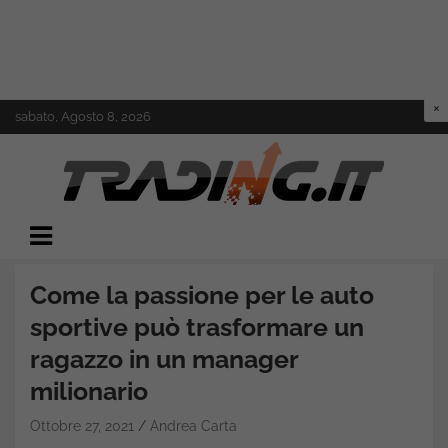
Skip
sabato, Agosto 8, 2026
to
content
Il mondo del trading online
Trading.it
Come la passione per le auto
sportive può trasformare un
ragazzo in un manager
milionario
Ottobre 27, 2021
Andrea Carta