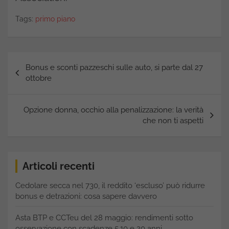
Tags:
primo piano
Navigazione
Bonus e sconti pazzeschi sulle auto, si parte dal 27
articoli
ottobre
Opzione donna, occhio alla penalizzazione: la verità
che non ti aspetti
Articoli recenti
Cedolare secca nel 730, il reddito ‘escluso’ può ridurre
bonus e detrazioni: cosa sapere davvero
Asta BTP e CCTeu del 28 maggio: rendimenti sotto
osservazione con scadenze 5,10 e 20 anni