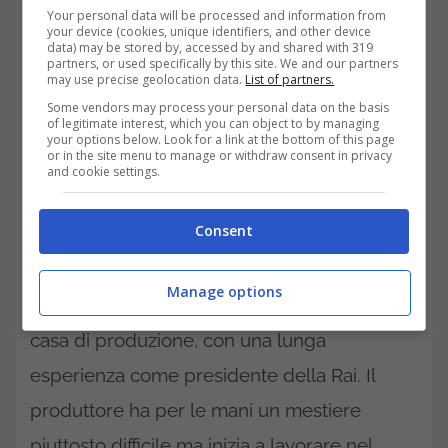
Your personal data will be processed and information from
your device (cookies, unique identifiers, and other device
data) may be stored by, accessed by and shared with 319
partners, or used specifically by this site. We and our partners
may use precise geolocation data.
List of partners.
Some vendors may process your personal data on the basis
of legitimate interest, which you can object to by managing
your options below. Look for a link at the bottom of this page
or in the site menu to manage or withdraw consent in privacy
and cookie settings.
La carriera di Luca Bernabei
Consent
Luca Bernabei è nato a Roma nel 1964. Luca
Manage options
eredita il mestiere dal padre, fondatore della
casa di produzione, con una lunga
esperienza come presidente della Rai. Il
produttore ha per le mani un mestiere
piuttosto difficile ma inizia a lavorare nel