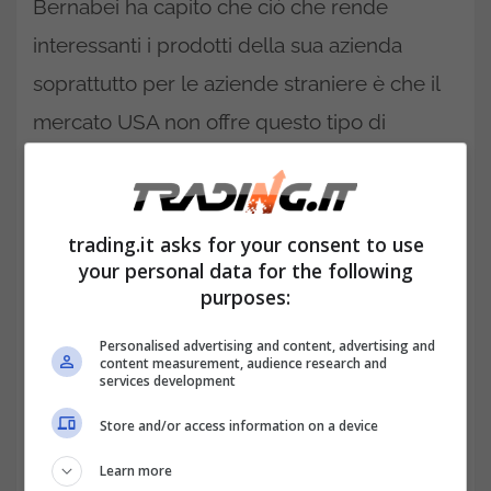
Bernabei ha capito che ciò che rende
interessanti i prodotti della sua azienda
soprattutto per le aziende straniere è che il
mercato USA non offre questo tipo di
contenuto.
L’obbiettivo è quello di riuscire
a intrattenere il pubblico senza
sconvolgerlo
, producendo in proprio tutte
trading.it asks for your consent to use
your personal data for the following
le parti dell’opera: dall’ideazione con lo
purposes:
sviluppo del soggetto, al casting, alle riprese
Personalised advertising and content, advertising and
nei quattro studi di cui siamo proprietari fino
content measurement, audience research and
services development
alla postproduzione in tutte le sue fasi.
Store and/or access information on a device
Learn more