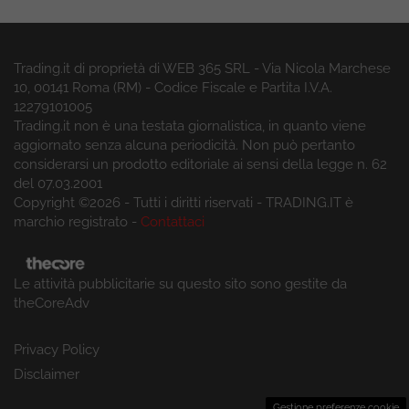
Trading.it di proprietà di WEB 365 SRL - Via Nicola Marchese
10, 00141 Roma (RM) - Codice Fiscale e Partita I.V.A.
12279101005
Trading.it non è una testata giornalistica, in quanto viene
aggiornato senza alcuna periodicità. Non può pertanto
considerarsi un prodotto editoriale ai sensi della legge n. 62
del 07.03.2001
Copyright ©2026 - Tutti i diritti riservati - TRADING.IT è
marchio registrato -
Contattaci
Le attività pubblicitarie su questo sito sono gestite da
theCoreAdv
Privacy Policy
Disclaimer
Gestione preferenze cookie