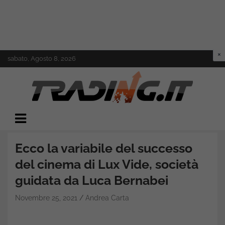
Skip
sabato, Agosto 8, 2026
to
content
Il mondo del trading online
Trading.it
Ecco la variabile del successo
del cinema di Lux Vide, società
guidata da Luca Bernabei
Novembre 25, 2021
Andrea Carta