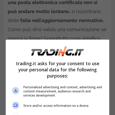
una posta elettronica certificata non si
può andare molto lontano,
si riscontrano
delle
falle nell’aggiornamento normativo.
Come può dirsi valida una comunicazione se
manca la firma? Soprattutto cosa significa
attenersi alla validità della notifica? Sono
modalità di gestione innovativi, ma che
trading.it asks for your consent to use
meritano la giusta attenzione.
your personal data for the following
purposes:
Personalised advertising and content, advertising and
content measurement, audience research and
services development
Store and/or access information on a device