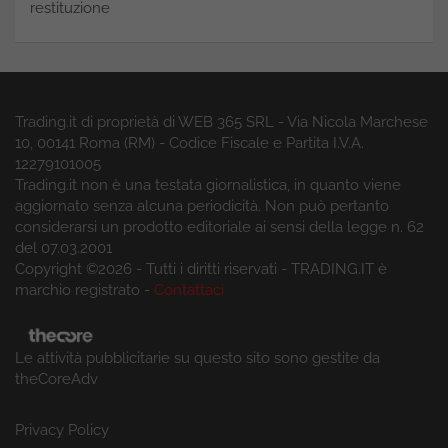
restituzione
Trading.it di proprietà di WEB 365 SRL - Via Nicola Marchese
10, 00141 Roma (RM) - Codice Fiscale e Partita I.V.A.
12279101005
Trading.it non è una testata giornalistica, in quanto viene
aggiornato senza alcuna periodicità. Non può pertanto
considerarsi un prodotto editoriale ai sensi della legge n. 62
del 07.03.2001
Copyright ©2026 - Tutti i diritti riservati - TRADING.IT è
marchio registrato -
Contattaci
Le attività pubblicitarie su questo sito sono gestite da
theCoreAdv
Privacy Policy