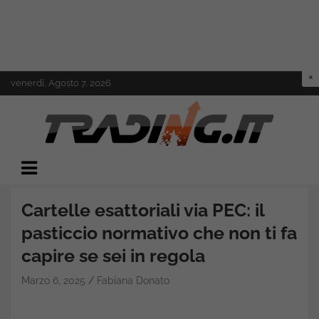
Skip
venerdì, Agosto 7, 2026
to
content
Il mondo del trading online
Trading.it
Cartelle esattoriali via PEC: il
pasticcio normativo che non ti fa
capire se sei in regola
Marzo 6, 2025
Fabiana Donato