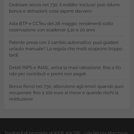
Cedolare secca nel 730, il reddito ‘escluso’ può ridurre
bonus e detrazioni: cosa sapere davvero
Asta BTP e CCTeu del 28 maggio: rendimenti sotto
osservazione con scadenze 5,10 e 20 anni
Patente presa con il cambio automatico: puoi guidare
un’auto manuale? La regola che molti scoprono troppo
tardi
Debiti INPS e INAIL, arriva la maxi rateazione: fino a 60
rate per contributi e premi non pagati
Bonus Renzi nel 730, attenzione agli errori: quando puoi
recuperare fino a 100 euro al mese e quando rischi la
restituzione
Trading.it di proprietà di WEB 365 SRL - Via Nicola Marchese