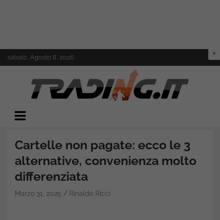
Skip
sabato, Agosto 8, 2026
to
content
Il mondo del trading online
Trading.it
Cartelle non pagate: ecco le 3
alternative, convenienza molto
differenziata
Marzo 31, 2025
Rinaldo Ricci