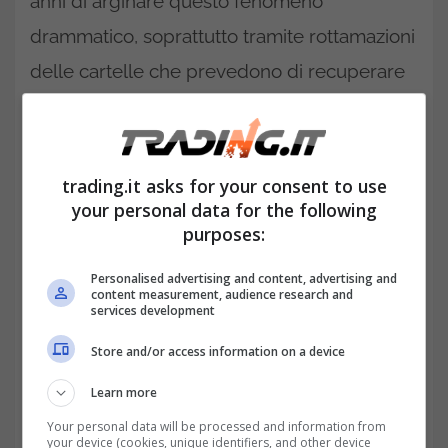
anni di arginare questo fenomeno
drammatico, soprattutto tramite rottamazioni
delle cartelle che prevedono di recuperare
almeno una parte dei crediti, anche
ratealmente. Ma evidentemente i passi
avanti fatti in questi anni non sono ancora
trading.it asks for your consent to use
your personal data for the following
sufficienti e c’è bisogno di nuove idee.
purposes:
Personalised advertising and content, advertising and
content measurement, audience research and
services development
Store and/or access information on a device
Learn more
Your personal data will be processed and information from
your device (cookies, unique identifiers, and other device