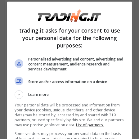
di circa 3,28 %, mentre quello netto scende a
2,79 %.
trading.it asks for your consent to use
your personal data for the following
purposes:
Personalised advertising and content, advertising and
content measurement, audience research and
services development
Store and/or access information on a device
Learn more
Your personal data will be processed and information from
your device (cookies, unique identifiers, and other device
data) may be stored by, accessed by and shared with 319
Perché il BTP aprile 2035 con cedola al 4 % non è
partners, or used specifically by this site. We and our partners
necessariamente la scelta più vantaggiosa nonostante il
may use precise geolocation data.
List of partners.
premio green-trading.it
Some vendors may process your personal data on the basis
of legitimate interest, which you can object to by managing