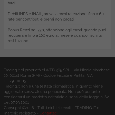
tardi
Debiti INPS e INAIL, arriva la maxi rateazione: fino a 60
rate per contributi e premi non pagati
Bonus Renzi nel 730, attenzione agli errori: quando puoi
recuperare fino a 100 euro al mese e quando rischi la
restituzione
Trading.it di proprietà di WEB 365 SRL - Via Nicola Marchese
10, 00141 Roma (RM) - Codice Fiscale e Partita I.V.A.
12279101005
Trading.it non è una testata giornalistica, in quanto viene
aggiornato senza alcuna periodicità. Non può pertanto
considerarsi un prodotto editoriale ai sensi della legge n. 62
del 07.03.2001
Copyright ©2026 - Tutti i diritti riservati - TRADING.IT è
marchio registrato -
Contattaci