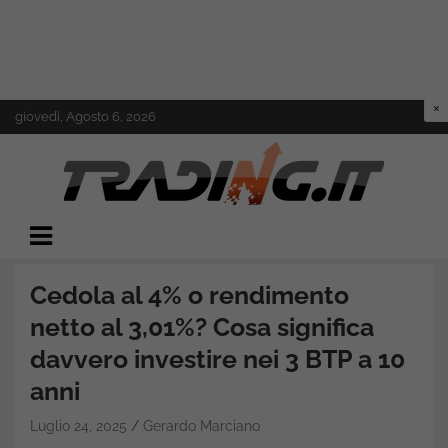
Skip
giovedì, Agosto 6, 2026
to
content
Il mondo del trading online
Trading.it
Cedola al 4% o rendimento
netto al 3,01%? Cosa significa
davvero investire nei 3 BTP a 10
anni
Luglio 24, 2025
Gerardo Marciano