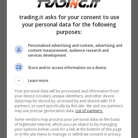
trading.it asks for your consent to use
your personal data for the following
purposes:
Quando i titoli di Stato premiano anche chi non li vende-
trading.it
Personalised advertising and content, advertising and
content measurement, audience research and
services development
Il
BTP con cedola 3,65% e scadenza
Store and/or access information on a device
01/08/2035
(ISIN IT0005631590), ad
Learn more
esempio, è oggi quotato sopra 101, con un
Your personal data will be processed and information from
rendimento netto del 3,14%. Chi lo ha
your device (cookies, unique identifiers, and other device
data) may be stored by, accessed by and shared with 319
acquistato nei primi mesi dell’anno si ritrova
partners, or used specifically by this site. We and our partners
may use precise geolocation data.
List of partners.
ora con un doppio vantaggio: una cedola
Some vendors may process your personal data on the basis
interessante e un valore in crescita.
of legitimate interest, which you can object to by managing
your options below. Look for a link at the bottom of this page
or in the site menu to manage or withdraw consent in privacy