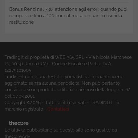
Bonus Renzi nel 730, attenzione agli errori: quando puoi
recuperare fino a 100 euro al mese e quando rischi la
restituzione
Trading.it di proprietà di WEB 365 SRL - Via Nicola Marchese
10, 00141 Roma (RM) - Codice Fiscale e Partita I.V.A.
12279101005
Trading.it non è una testata giornalistica, in quanto viene
aggiornato senza alcuna periodicità. Non può pertanto
considerarsi un prodotto editoriale ai sensi della legge n. 62
del 07.03.2001
Copyright ©2026 - Tutti i diritti riservati - TRADING.IT è
marchio registrato -
Contattaci
Le attività pubblicitarie su questo sito sono gestite da
theCoreAdv