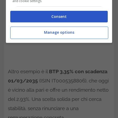
and cookie settings.
Consent
Manage options
Altro esempio è il
BTP 3,35% con scadenza
01/03/2035
(ISIN IT0005358806), che oggi
è vicino alla pari e offre un rendimento netto
del 2,93%. Una scelta solida per chi cerca
stabilità, senza rinunciare a una
remunerazione concreta.