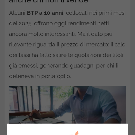
Alcuni
BTP a 10 anni
, collocati nei primi mesi
del 2025, offrono oggi rendimenti netti
ancora molto interessanti. Ma il dato più
rilevante riguarda il prezzo di mercato: il calo
dei tassi ha fatto salire le quotazioni dei titoli
già emessi, generando guadagni per chi li
deteneva in portafoglio.