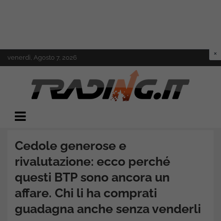
Skip
venerdì, Agosto 7, 2026
to
content
Il mondo del trading online
Trading.it
Cedole generose e
rivalutazione: ecco perché
questi BTP sono ancora un
affare. Chi li ha comprati
guadagna anche senza venderli