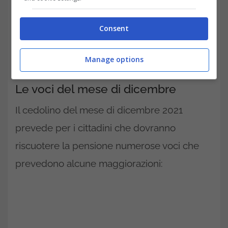
Cedolino della pensione.
Ma quali sono le voci del cedolino per il
Consent
mese di dicembre? Ecco quello che c’è da
Manage options
sapere
Le voci del mese di dicembre
Il cedolino del mese di dicembre 2021
prevede per i cittadini che dovranno
riscuotere la pensione numerose voci che
prevedono alcune maggiorazioni: