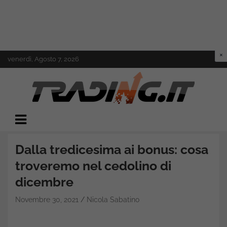
Skip
venerdì, Agosto 7, 2026
to
content
Il mondo del trading online
Trading.it
Dalla tredicesima ai bonus: cosa
troveremo nel cedolino di
dicembre
Novembre 30, 2021
Nicola Sabatino