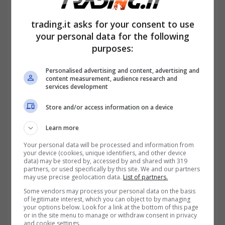
trading.it asks for your consent to use
your personal data for the following
purposes:
Personalised advertising and content, advertising and
content measurement, audience research and
L’INPS mette a disposizione dei cittadini
che
services development
siano in possesso di SPID, CIE, CNS la
Store and/or access information on a device
possibilità di poter consultare dalla
Learn more
propria
area riservata
il cedolino relativo
Your personal data will be processed and information from
your device (cookies, unique identifiers, and other device
alla pensione del mese di dicembre.
Per
data) may be stored by, accessed by and shared with 319
partners, or used specifically by this site. We and our partners
poterlo visualizzare, basterà accedere alla
may use precise geolocation data.
List of partners.
Some vendors may process your personal data on the basis
propria area riservata tramite le credenziali
of legitimate interest, which you can object to by managing
your options below. Look for a link at the bottom of this page
SPID, CIE o CNS ed entrare nella sezione
or in the site menu to manage or withdraw consent in privacy
and cookie settings.