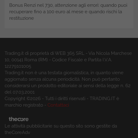
Bonus Renzi nel 730, attenzione agli errori: quando puoi
recuperare fino a 100 euro al mese e quando rischi la
restituzione
Trading.it di proprietà di WEB 365 SRL - Via Nicola Marchese
10, 00141 Roma (RM) - Codice Fiscale e Partita I.V.A.
12279101005
Trading.it non è una testata giornalistica, in quanto viene
aggiornato senza alcuna periodicità. Non può pertanto
considerarsi un prodotto editoriale ai sensi della legge n. 62
del 07.03.2001
Copyright ©2026 - Tutti i diritti riservati - TRADING.IT è
marchio registrato -
Contattaci
Le attività pubblicitarie su questo sito sono gestite da
theCoreAdv