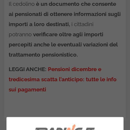
Il cedolino
è un documento che consente
ai pensionati di ottenere informazioni sugli
importi a loro destinati,
i cittadini
potranno
verificare oltre agli importi
percepiti anche le eventuali variazioni del
trattamento pensionistico.
LEGGI ANCHE:
Pensioni dicembre e
tredicesima scatta l’anticipo: tutte le info
sui pagamenti