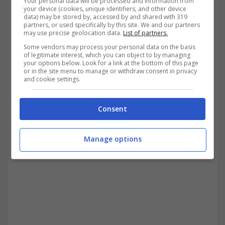
Your personal data will be processed and information from
your device (cookies, unique identifiers, and other device
trasferimento. Nello specifico non si applica
data) may be stored by, accessed by and shared with 319
partners, or used specifically by this site. We and our partners
may use precise geolocation data.
List of partners.
più la detrazione a partire dal periodo di
Some vendors may process your personal data on the basis
imposta successivo alla mancanza delle
of legitimate interest, which you can object to by managing
your options below. Look for a link at the bottom of this page
esigenze lavorative.
or in the site menu to manage or withdraw consent in privacy
and cookie settings.
Consent
Manage options