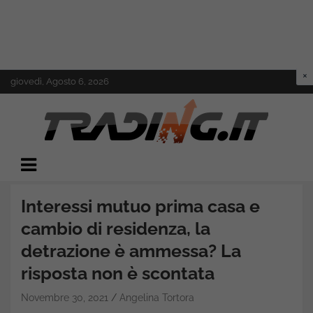
Skip
giovedì, Agosto 6, 2026
to
content
Il mondo del trading online
Trading.it
Interessi mutuo prima casa e
cambio di residenza, la
detrazione è ammessa? La
risposta non è scontata
Novembre 30, 2021
Angelina Tortora