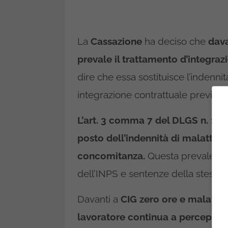
La
Cassazione
ha deciso che
dava
prevale il trattamento d’integrazi
dire che essa sostituisce l’indennit
integrazione contrattuale prevista.
L’art. 3 comma 7 del DLGS n. 148
posto dell’indennità di malattia e
concomitanza.
Questa prevalenza 
dell’INPS e sentenze della stessa 
Davanti a
CIG zero ore e malattia
lavoratore continua a percepire 