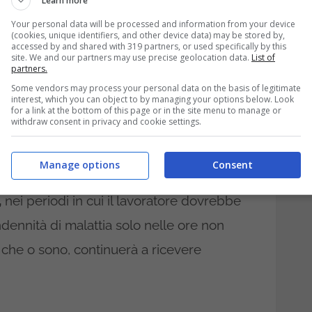
Learn more
a che in questo periodo non è
Your personal data will be processed and information from your device
(cookies, unique identifiers, and other device data) may be stored by,
accessed by and shared with 319 partners, or used specifically by this
site. We and our partners may use precise geolocation data.
List of
 della CIG,
se quest’ultima è
collettiva,
partners.
Some vendors may process your personal data on the basis of legitimate
adra, il lavoratore in malattia entra in CIG
interest, which you can object to by managing your options below. Look
for a link at the bottom of this page or in the site menu to manage or
Ma se la sospensione
non è collettiva,
il
withdraw consent in privacy and cookie settings.
indennità di malattia fino all’inizio della sua
Manage options
Consent
,
nei periodi in cui il lavoratore dovrebbe
indennità di malattia solo nelle ore non
 che o sono, continuerà a ricevere