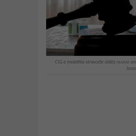
CIG e malattia stravolte dalla nuova s
lavor