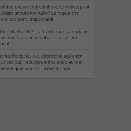
atente presa con il cambio automatico: puoi
uidare un’auto manuale? La regola che
olti scoprono troppo tardi
ebiti INPS e INAIL, arriva la maxi rateazione:
ino a 60 rate per contributi e premi non
agati
onus Renzi nel 730, attenzione agli errori:
uando puoi recuperare fino a 100 euro al
ese e quando rischi la restituzione