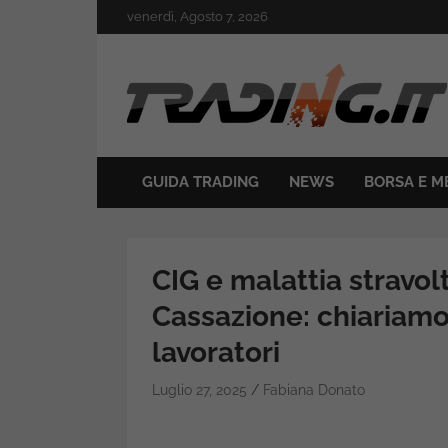
Skip
venerdì, Agosto 7, 2026
to
content
Il mondo del trading online
Trading.it
GUIDA TRADING
NEWS
BORSA E M
CIG e malattia stravol
Cassazione: chiariamo
lavoratori
Luglio 27, 2025
Fabiana Donato