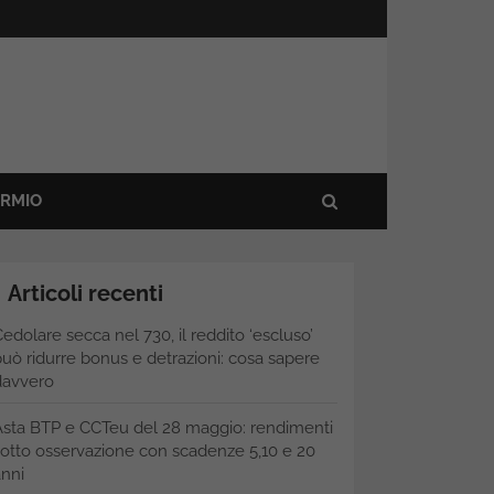
ARMIO
Articoli recenti
edolare secca nel 730, il reddito ‘escluso’
uò ridurre bonus e detrazioni: cosa sapere
davvero
Asta BTP e CCTeu del 28 maggio: rendimenti
otto osservazione con scadenze 5,10 e 20
nni