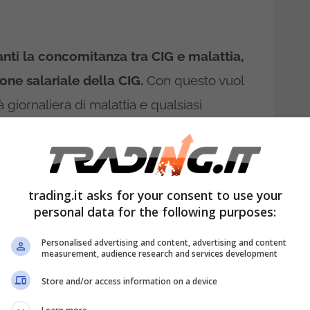
nti la concomitanza tra CIG e malattia,
one salariale della CIG.
Con questo vuol
à giornaliera di malattia e qualsiasi
8/2015 stabilisce proprio che la CIG è al
 le integrazioni contrattuali davanti la
trading.it asks for your consent to use your
personal data for the following purposes:
è stata confermata da diverse circolari
Cassazione. La gestione è la seguente.
Personalised advertising and content, advertising and content
measurement, audience research and services development
 subentrata durante la sospensione, il
Store and/or access information on a device
la CIG,
e non ha l’obbligo di comunicare o