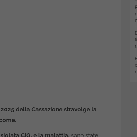
P
g
m
D
f
p
B
q
m
o 2025 della Cassazione stravolge la
 come.
iglata CIG, e la malattia,
sono state