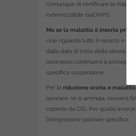
comunque di certificare la malatti
indennizzabile dall’INPS.
Ma se la malattia è insorta prima
cioè riguarda tutto il reparto e squ
dalla data di inizio della stessa. 
lavoratore continuerà a percepire l’
specifica sospensione.
Per la
riduzione oraria e malattia
lavorare, se si ammala, riceverà l’
coperte da CIG. Per quelle invece
l’integrazione salariale specifica.