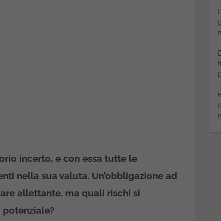
P
g
m
D
f
p
B
q
m
orio incerto, e con essa tutte le
enti nella sua valuta. Un’obbligazione ad
e allettante, ma quali rischi si
 potenziale?