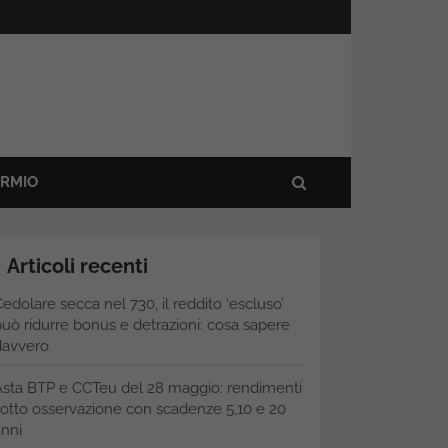
ARMIO
Articoli recenti
edolare secca nel 730, il reddito ‘escluso’
uò ridurre bonus e detrazioni: cosa sapere
davvero
Asta BTP e CCTeu del 28 maggio: rendimenti
otto osservazione con scadenze 5,10 e 20
nni