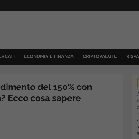
ERCATI
ECONOMIA E FINANZA
CRIPTOVALUTE
RISP
ndimento del 150% con
C
a? Ecco cosa sapere
p
s
a