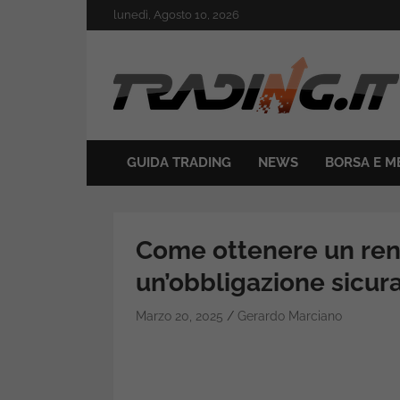
Skip
lunedì, Agosto 10, 2026
to
content
Il mondo del trading online
Trading.it
GUIDA TRADING
NEWS
BORSA E M
Come ottenere un re
un’obbligazione sicur
Marzo 20, 2025
Gerardo Marciano