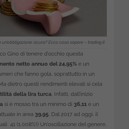
un’obbligazione sicura? Ecco cosa sapere – trading.it
ico Gino di tenere d’occhio questa
mento netto annuo del 24,95%
e un
umeri che fanno gola, soprattutto in un
Ma dietro questi rendimenti elevati si cela
tilità della lira turca
. Infatti, dall’inizio
ca
si è mosso tra un minimo di
36,11
e un
attuale in area
39,95
. Dal 2017 ad oggi, il
ali 41 (1.008%!) Un’oscillazione del genere,