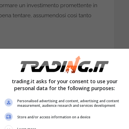
sformare un investimento promettente in
pena tentare, assumendosi così tanto
trading.it asks for your consent to use your
personal data for the following purposes:
Personalised advertising and content, advertising and content
measurement, audience research and services development
bligazione in valuta
Store and/or access information on a device