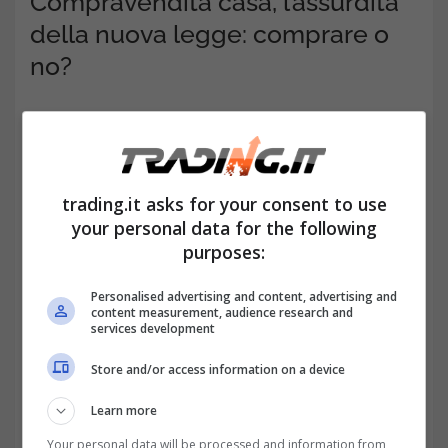
Compravendita casa, l’assurdità
della nuova legge: comprare o
no?
trading.it asks for your consent to use
your personal data for the following
purposes:
Personalised advertising and content, advertising and
content measurement, audience research and
services development
Store and/or access information on a device
I primi
chiarimenti
della circolare vengono
annessi agli ultimi
pronunciamenti
Learn more
dell’Agenzia delle Entrate in relazione al
Your personal data will be processed and information from