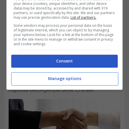
your device (cookies, unique identifiers, and other device
Plusvalore del Bonus.
Con esso si fa
data) may be stored by, accessed by and shared with 319
partners, or used specifically by this site. We and our partners
may use precise geolocation data.
List of partners.
riferimento alla differenza tra il prezzo di
Some vendors may process your personal data on the basis
acquisto e quello di vendita di un bene, e da
of legitimate interest, which you can object to by managing
your options below. Look for a link at the bottom of this page
ciò si determina il cosiddetto “plusvalore”.
or in the site menu to manage or withdraw consent in privacy
and cookie settings.
Questo scatta nel momento in cui c’è una
cessione a titolo oneroso di immobili con
Consent
oggetto il superbonus, ma non da più di 10
Manage options
anni.
Quindi, verranno tassati o no?
Ecco la
risposta dell’Agenzia delle Entrate.