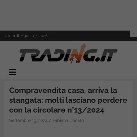
Skip
venerdì, Agosto 7, 2026
to
content
Il mondo del trading online
Trading.it
Compravendita casa, arriva la
stangata: molti lasciano perdere
con la circolare n°13/2024
Settembre 15, 2024
Fabiana Donato