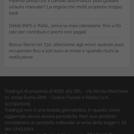
Patente presa con il cambio automatico: puoi guidare
un’auto manuale? La regola che molti scoprono troppo
tardi
Debiti INPS e INAIL, arriva la maxi rateazione: fino a 60
rate per contributi e premi non pagati
Bonus Renzi nel 730, attenzione agli errori: quando puoi
recuperare fino a 100 euro al mese e quando rischi la
restituzione
Trading.it di proprietà di WEB 365 SRL - Via Nicola Marchese
10, 00141 Roma (RM) - Codice Fiscale e Partita I.V.A.
12279101005
Trading.it non è una testata giornalistica, in quanto viene
aggiornato senza alcuna periodicità. Non può pertanto
considerarsi un prodotto editoriale ai sensi della legge n. 62
del 07.03.2001