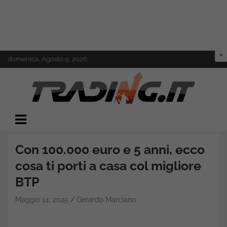
Skip
domenica, Agosto 9, 2026
to
content
Il mondo del trading online
Trading.it
Con 100.000 euro e 5 anni, ecco
cosa ti porti a casa col migliore
BTP
Maggio 14, 2025
Gerardo Marciano