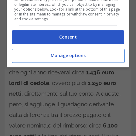
of legitimate interest, which you can object to by managing
your options below. Look for a link at the bottom of this page
or in the site menu to manage or withdraw consent in privacy
and cookie settings.
Consent
Se oggi investi
100.000 euro
, riesci ad
Manage options
acquistare circa
1.064 titoli
. Questo significa
che ogni anno riceverai circa
1.436 euro
lordi di cedole
, ovvero più di
1.250 euro
netti
, direttamente sul tuo conto. A questo,
però, si aggiunge il guadagno derivante
dalla differenza tra il prezzo pagato e il
valore nominale del rimborso: circa
6.100
euro netti
alla fine dei cinque anni. Il tutto