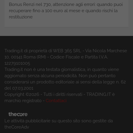
Bonus Renzi nel 730, attenzione agli errori: quando puoi
recuperare fino a 100 euro al mese e quando rischi la
restituzione
Trading.it di proprietà di WEB 365 SRL - Via Nicola Marchese
10, 00141 Roma (RM) - Codice Fiscale e Partita I.V.A.
12279101005
Trading.it non è una testata giornalistica, in quanto viene
aggiornato senza alcuna periodicità. Non può pertanto
considerarsi un prodotto editoriale ai sensi della legge n. 62
del 07.03.2001
Copyright ©2026 - Tutti i diritti riservati - TRADING.IT è
marchio registrato -
Contattaci
Le attività pubblicitarie su questo sito sono gestite da
theCoreAdv