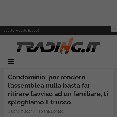
Skip
sabato, Agosto 8, 2026
to
content
Il mondo del trading online
Trading.it
Condominio: per rendere
l’assemblea nulla basta far
ritirare l’avviso ad un familiare, ti
spieghiamo il trucco
Giugno 7, 2025
Fabiana Donato