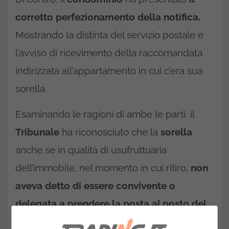
corretto perfezionamento della notifica.
Mostrando la distinta del servizio postale e
l’avviso di ricevimento della raccomandata
indirizzata all’appartamento in cui c’era sua
sorella.
Esaminando le ragioni di ambe le parti, il
Tribunale
ha riconosciuto che la
sorella
anche se in qualità di usufruttuaria
dell’immobile, nel momento in cui ritiro,
non
aveva detto di essere convivente o
delegata a prendere la posta al posto del
fratello.
Lo stesso
certificato di residenza