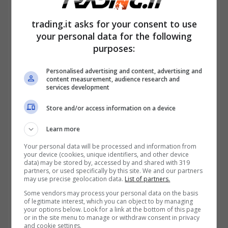
storico,
indicava che il condomino
risiedeva
trading.it asks for your consent to use
in un altro edificio.
your personal data for the following
purposes:
Personalised advertising and content, advertising and
content measurement, audience research and
services development
Store and/or access information on a device
Learn more
Your personal data will be processed and information from
your device (cookies, unique identifiers, and other device
data) may be stored by, accessed by and shared with 319
partners, or used specifically by this site. We and our partners
may use precise geolocation data.
List of partners.
Il giudice ritiene che le comunicazioni non
Some vendors may process your personal data on the basis
of legitimate interest, which you can object to by managing
sono valide, perché non ci poteva essere
your options below. Look for a link at the bottom of this page
or in the site menu to manage or withdraw consent in privacy
certezza assoluta nel fatto che il destinatario
and cookie settings.