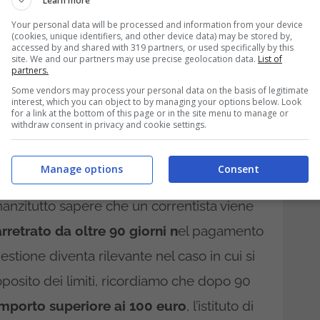
Learn more
021 e ormai siamo pronti a salutare l’anno
Your personal data will be processed and information from your device
(cookies, unique identifiers, and other device data) may be stored by,
2022. Un nuovo che si spera porterà con sé
accessed by and shared with 319 partners, or used specifically by this
site. We and our partners may use precise geolocation data.
List of
 stesso tempo, come è facile immaginare,
partners.
Some vendors may process your personal data on the basis of legitimate
 come quelle riguardanti il
conto
interest, which you can object to by managing your options below. Look
for a link at the bottom of this page or in the site menu to manage or
ossimo anno, infatti, si dovrà fare i conti con
withdraw consent in privacy and cookie settings.
 impatto non indifferente sulla vita di
Manage options
Consent
ta?
anzitutto sapere che un correntista viene
rretrato da oltre 90 giorni n
el pagamento
estione diventa rilevante nel caso in cui si
posito dei limiti, ricordiamo che dopo 90
mporto superiore ai 100 euro
, l’istituto di