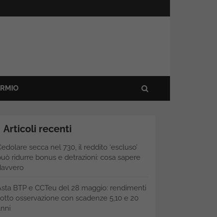
ARMIO
Articoli recenti
edolare secca nel 730, il reddito ‘escluso’
uò ridurre bonus e detrazioni: cosa sapere
davvero
Asta BTP e CCTeu del 28 maggio: rendimenti
otto osservazione con scadenze 5,10 e 20
nni