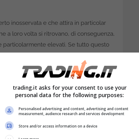
to inosservata e che attira in particolar
che a loro volta si ritrovano, di conseguenza,
e particolarmente elevati. Se tutto questo
sogna fare i conti con delle
nuove regole
o alle prese con un conto corrente in
rosso
.
ano e soprattutto cosa si rischia. Entriamo
trading.it asks for your consent to use your
 quello che c’è da sapere in merito.
personal data for the following purposes:
sso, attenti alle nuove
Personalised advertising and content, advertising and content
measurement, audience research and services development
to quello che c’è da
Store and/or access information on a device