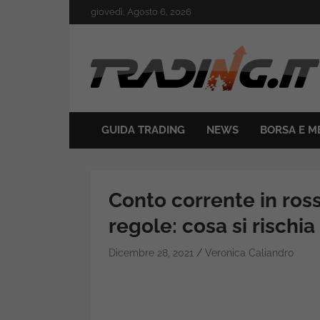
Skip
giovedì, Agosto 6, 2026
to
content
Il mondo del trading online
Trading.it
GUIDA TRADING
NEWS
BORSA E M
Conto corrente in ross
regole: cosa si rischia
Dicembre 28, 2021
Veronica Caliandro