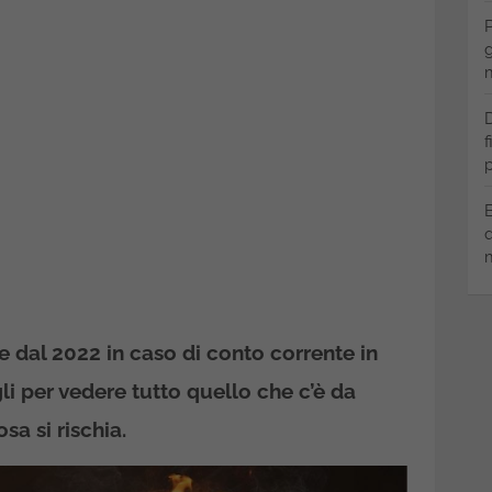
P
g
m
D
f
p
B
q
m
re dal 2022 in caso di conto corrente in
li per vedere tutto quello che c’è da
sa si rischia.