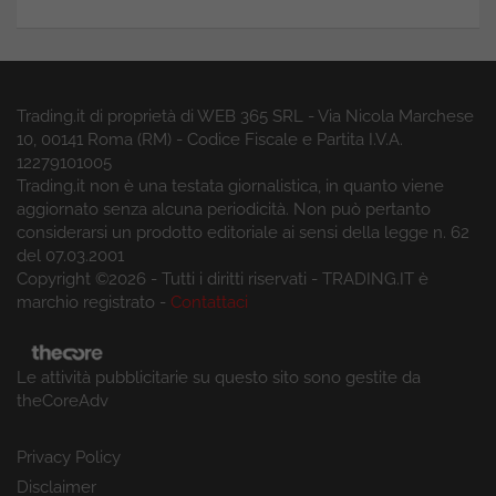
Trading.it di proprietà di WEB 365 SRL - Via Nicola Marchese
10, 00141 Roma (RM) - Codice Fiscale e Partita I.V.A.
12279101005
Trading.it non è una testata giornalistica, in quanto viene
aggiornato senza alcuna periodicità. Non può pertanto
considerarsi un prodotto editoriale ai sensi della legge n. 62
del 07.03.2001
Copyright ©2026 - Tutti i diritti riservati - TRADING.IT è
marchio registrato -
Contattaci
Le attività pubblicitarie su questo sito sono gestite da
theCoreAdv
Privacy Policy
Disclaimer