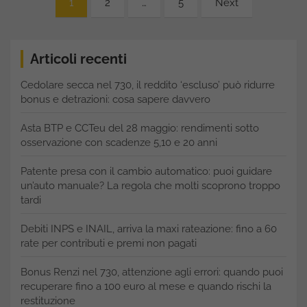
1
2
…
5
Next
degli
articoli
Articoli recenti
Cedolare secca nel 730, il reddito ‘escluso’ può ridurre
bonus e detrazioni: cosa sapere davvero
Asta BTP e CCTeu del 28 maggio: rendimenti sotto
osservazione con scadenze 5,10 e 20 anni
Patente presa con il cambio automatico: puoi guidare
un’auto manuale? La regola che molti scoprono troppo
tardi
Debiti INPS e INAIL, arriva la maxi rateazione: fino a 60
rate per contributi e premi non pagati
Bonus Renzi nel 730, attenzione agli errori: quando puoi
recuperare fino a 100 euro al mese e quando rischi la
restituzione