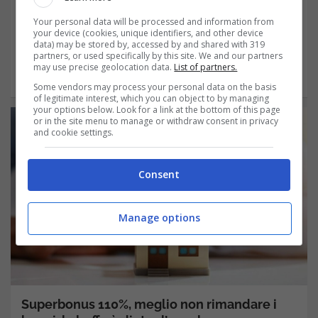
Il reddito di cittadinanza concorre
Your personal data will be processed and information from
your device (cookies, unique identifiers, and other device
data) may be stored by, accessed by and shared with 319
all’elaborazione dell’Isee 2022? Entriamo
partners, or used specifically by this site. We and our partners
may use precise geolocation data.
List of partners.
quindi nei dettagli per vedere tutto quello…
Some vendors may process your personal data on the basis
of legitimate interest, which you can object to by managing
your options below. Look for a link at the bottom of this page
or in the site menu to manage or withdraw consent in privacy
and cookie settings.
Consent
Manage options
Superbonus 110%, meglio non rimandare i