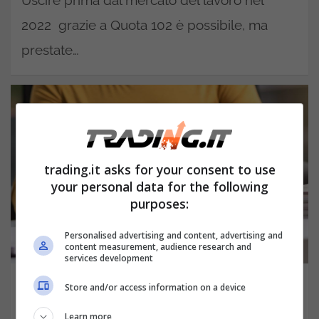
Uscire prima dal mercato del lavoro nel
2022 grazie a Quota 102 è possibile, ma
prestate…
trading.it asks for your consent to use
your personal data for the following
purposes:
Personalised advertising and content, advertising and
content measurement, audience research and
services development
Isee, si deve inserire il reddito di
Store and/or access information on a device
cittadinanza? La risposta non è scontata
Learn more
Gennaio 12, 2022
Veronica Caliandro