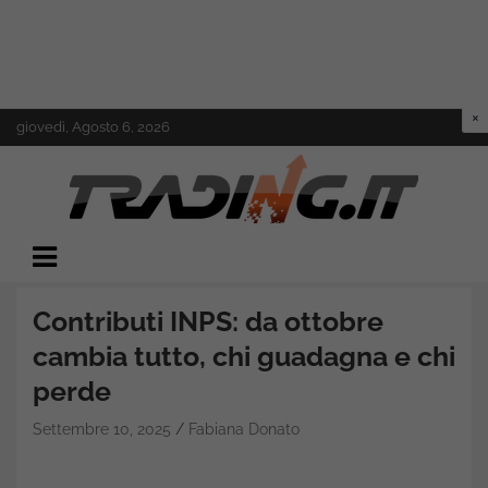
Skip
giovedì, Agosto 6, 2026
to
content
Il mondo del trading online
Trading.it
Contributi INPS: da ottobre
cambia tutto, chi guadagna e chi
perde
Settembre 10, 2025
Fabiana Donato