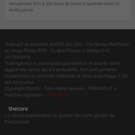
recuperare fino a 100 euro al mese e quando rischi la
restituzione
Trading.it di proprietà di WEB 365 SRL - Via Nicola Marchese
10, 00141 Roma (RM) - Codice Fiscale e Partita I.V.A.
12279101005
Trading.it non è una testata giornalistica, in quanto viene
aggiornato senza alcuna periodicità. Non può pertanto
considerarsi un prodotto editoriale ai sensi della legge n. 62
del 07.03.2001
Copyright ©2026 - Tutti i diritti riservati - TRADING.IT è
marchio registrato -
Contattaci
Le attività pubblicitarie su questo sito sono gestite da
theCoreAdv