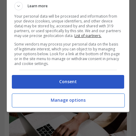
Learn more
Your personal data will be processed and information from
your device (cookies, unique identifiers, and other device
data) may be stored by, accessed by and shared with 319
partners, or used specifically by this site. We and our partners
may use precise geolocation data.
List of partners.
Secondo le ultimissime,
la sanatoria
Some vendors may process your personal data on the basis
prevede che le PA possano
of legitimate interest, which you can object to by managing
your options below. Look for a link at the bottom of this page
or in the site menu to manage or withdraw consent in privacy
semplicemente trasmettere le denunce
and cookie settings.
mensili per i periodi di riferimento,
e ciò ad
uno scopo ben preciso. Si tratta di dar prova
Consent
di quella che è la
piena regolarità
Manage options
contributiva,
ecco come.