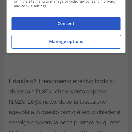
or in the site menu to manage or withdraw consent in privacy
and cookie settings.
Consent
Manage options
Il risultato? Il rendimento effettivo lordo si
abbassa all’1,86%, che diventa appena
l’1,62%-1,63% netto, dopo la tassazione
agevolata. A questo punto è lecito chiedersi
se valga davvero la pena puntare su questo