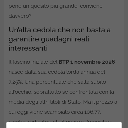
pone un quesito più grande: conviene
davvero?
Un’alta cedola che non basta a
garantire guadagni reali
interessanti
Il fascino iniziale del
BTP 1 novembre 2026
nasce dalla sua cedola lorda annua del
7,25%. Una percentuale che salta subito
all’occhio, soprattutto se confrontata con la
media degli altri titoli di Stato. Ma il prezzo a
cui oggi viene scambiato circa 106,77,
cambia radicalmente il quadro. Acquistare