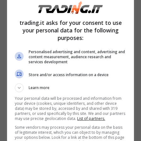
sopra la pari significa accettare una perdita
certa sul capitale rimborsato a scadenza,
trading.it asks for your consent to use
pari a 100.
your personal data for the following
purposes:
Personalised advertising and content, advertising and
content measurement, audience research and
services development
Store and/or access information on a device
Learn more
Your personal data will be processed and information from
your device (cookies, unique identifiers, and other device
data) may be stored by, accessed by and shared with 319
partners, or used specifically by this site. We and our partners
may use precise geolocation data.
List of partners.
Un’alta cedola che non basta a garantire guadagni reali
Some vendors may process your personal data on the basis
interessanti-trading.it
of legitimate interest, which you can object to by managing
your options below. Look for a link at the bottom of this page