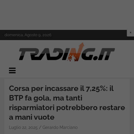
Skip
domenica, Agosto 9, 2026
to
content
Il mondo del trading online
Trading.it
Corsa per incassare il 7,25%: il
BTP fa gola, ma tanti
risparmiatori potrebbero restare
a mani vuote
Luglio 22, 2025
Gerardo Marciano