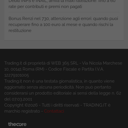
Debiti INPS e INAIL, arriva la maxi rateazione: fino a 60
rate per contributi e premi non pagati
Bonus Renzi nel 730, attenzione agli errori: quando puoi
recuperare fino a 100 euro al mese e quando rischi la
restituzione
Trading.it di proprietà di WEB 365 SRL - Via Nicola Marchese
10, 00141 Roma (RM) - Codice Fiscale e Partita I.V.A.
12279101005
Trading.it non è una testata giornalistica, in quanto viene
aggiornato senza alcuna periodicità. Non può pertanto
considerarsi un prodotto editoriale ai sensi della legge n. 62
del 07.03.2001
Copyright ©2026 - Tutti i diritti riservati - TRADING.IT è
marchio registrato -
Contattaci