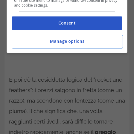
or in the site menu to manage or withdraw consent in privacy
and cookie settings.
Consent
Manage options
E poi c’è la cosiddetta logica del “rocket and
feathers”: i prezzi salgono in fretta (come un
razzo), ma scendono con lentezza (come una
piuma). Il che significa che, una volta
raggiunti certi livelli, sarà difficile tornare
indietro rapidamente, anche se il
greggio