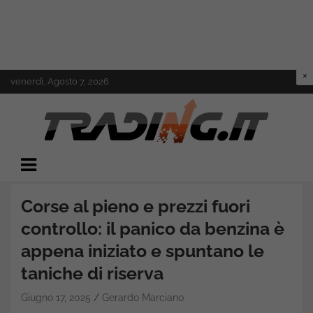
Skip
venerdì, Agosto 7, 2026
to
content
Il mondo del trading online
Trading.it
Corse al pieno e prezzi fuori
controllo: il panico da benzina è
appena iniziato e spuntano le
taniche di riserva
Giugno 17, 2025
Gerardo Marciano