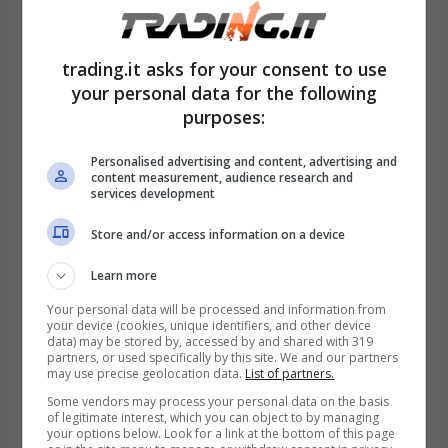
Ma questo è solo il punto di partenza. In
trading.it asks for your consent to use
Italia,
accise e IVA
gravano per oltre il 60%
your personal data for the following
purposes:
sul prezzo del carburante. Quando sale la
componente netta, anche le tasse calcolate
Personalised advertising and content, advertising and
content measurement, audience research and
in percentuale aumentano. Inoltre,
services development
raffinazione, logistica e margini commerciali
Store and/or access information on a device
fanno il resto. Questo effetto cumulativo può
Learn more
portare il prezzo della benzina ben oltre i
Your personal data will be processed and information from
your device (cookies, unique identifiers, and other device
2,50 euro al litro
, specialmente nei
data) may be stored by, accessed by and shared with 319
partners, or used specifically by this site. We and our partners
distributori meno concorrenziali o in zone
may use precise geolocation data.
List of partners.
isolate.
Some vendors may process your personal data on the basis
of legitimate interest, which you can object to by managing
your options below. Look for a link at the bottom of this page