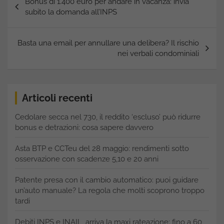
Bonus di 1.400 euro per andare in vacanza: invia
articoli
subito la domanda all’INPS
Basta una email per annullare una delibera? Il rischio
nei verbali condominiali
Articoli recenti
Cedolare secca nel 730, il reddito ‘escluso’ può ridurre
bonus e detrazioni: cosa sapere davvero
Asta BTP e CCTeu del 28 maggio: rendimenti sotto
osservazione con scadenze 5,10 e 20 anni
Patente presa con il cambio automatico: puoi guidare
un’auto manuale? La regola che molti scoprono troppo
tardi
Debiti INPS e INAIL, arriva la maxi rateazione: fino a 60