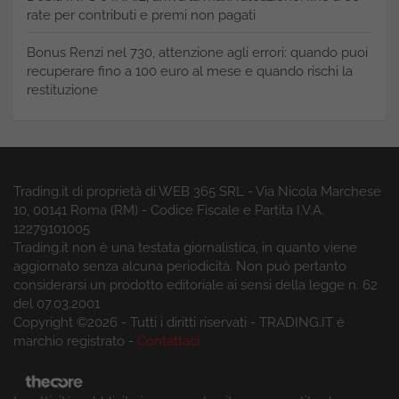
rate per contributi e premi non pagati
Bonus Renzi nel 730, attenzione agli errori: quando puoi
recuperare fino a 100 euro al mese e quando rischi la
restituzione
Trading.it di proprietà di WEB 365 SRL - Via Nicola Marchese
10, 00141 Roma (RM) - Codice Fiscale e Partita I.V.A.
12279101005
Trading.it non è una testata giornalistica, in quanto viene
aggiornato senza alcuna periodicità. Non può pertanto
considerarsi un prodotto editoriale ai sensi della legge n. 62
del 07.03.2001
Copyright ©2026 - Tutti i diritti riservati - TRADING.IT è
marchio registrato -
Contattaci