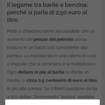
Il legame tra barile e benzina:
perché si parla di 2,50 euro al
litro
Molti si chiedono come sia possibile che un
aumento del
prezzo del petrolio
possa
tradursi in un balzo così consistente alla
pompa. La risposta sta in una catena di costi
e imposte che si sommano e si moltiplicano.
Ogni
dollaro in più al barile
si riflette, in
media, in
circa 0,5 centesimi di euro al litro
in più alla pompa. Se il Brent passasse da 84
a 120 dollari, l’incremento “teorico” sarebbe
intorno ai 18 centesimi.