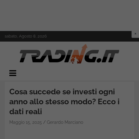
Skip
sabato, Agosto 8, 2026
to
content
Il mondo del trading online
Trading.it
Cosa succede se investi ogni
anno allo stesso modo? Ecco i
dati reali
Maggio 15, 2025
Gerardo Marciano