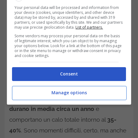
Quanto durano davvero i rialzi e i ribassi?-trading.it
Your personal data will be processed and information from
your device (cookies, unique identifiers, and other device
data) may be stored by, accessed by and shared with 319
partners, or used specifically by this site. We and our partners
may use precise geolocation data.
List of partners.
Some vendors may process your personal data on the basis
of legitimate interest, which you can object to by managing
your options below. Look for a link at the bottom of this page
or in the site menu to manage or withdraw consent in privacy
and cookie settings.
Consent
Manage options
I
bear market
, invece, sono più brevi:
durano in media circa un anno
e
comportano un calo totale intorno al
35-
40%
. Sono momenti difficili, certo, ma anche