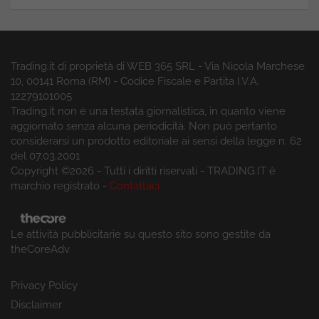
Trading.it di proprietà di WEB 365 SRL - Via Nicola Marchese
10, 00141 Roma (RM) - Codice Fiscale e Partita I.V.A.
12279101005
Trading.it non è una testata giornalistica, in quanto viene
aggiornato senza alcuna periodicità. Non può pertanto
considerarsi un prodotto editoriale ai sensi della legge n. 62
del 07.03.2001
Copyright ©2026 - Tutti i diritti riservati - TRADING.IT è
marchio registrato -
Contattaci
Le attività pubblicitarie su questo sito sono gestite da
theCoreAdv
Privacy Policy
Disclaimer