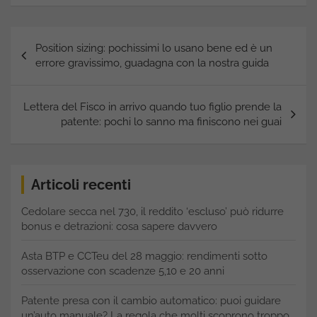
Navigazione
Position sizing: pochissimi lo usano bene ed è un
articoli
errore gravissimo, guadagna con la nostra guida
Lettera del Fisco in arrivo quando tuo figlio prende la
patente: pochi lo sanno ma finiscono nei guai
Articoli recenti
Cedolare secca nel 730, il reddito ‘escluso’ può ridurre
bonus e detrazioni: cosa sapere davvero
Asta BTP e CCTeu del 28 maggio: rendimenti sotto
osservazione con scadenze 5,10 e 20 anni
Patente presa con il cambio automatico: puoi guidare
un’auto manuale? La regola che molti scoprono troppo