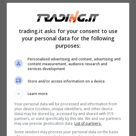
aggiornamenti del codice, la risoluzione dei
bug e l’implementazione di nuove
funzionalità, insieme alla totale trasparenza
trading.it asks for your consent to use
nelle comunicazioni e nella documentazione.
your personal data for the following
purposes:
Senza dimenticare
il modello economico
incluso nell’offerta complessiva
, tra
Personalised advertising and content, advertising and
content measurement, audience research and
distribuzione iniziale e politiche di emissione.
services development
Store and/or access information on a device
Learn more
Your personal data will be processed and information from
your device (cookies, unique identifiers, and other device
data) may be stored by, accessed by and shared with 319
partners, or used specifically by this site. We and our partners
may use precise geolocation data.
List of partners.
Some vendors may process your personal data on the basis