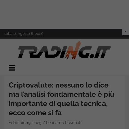
Skip
sabato, Agosto 8, 2026
to
content
Il mondo del trading online
Trading.it
Criptovalute: nessuno lo dice
ma l’analisi fondamentale è più
importante di quella tecnica,
ecco come si fa
Febbraio 19, 2025
Leonardo Pasquali