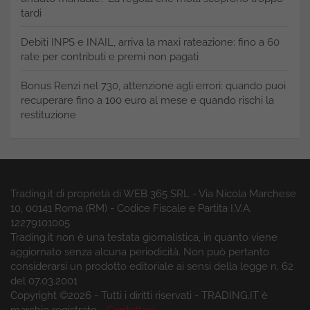
tardi
Debiti INPS e INAIL, arriva la maxi rateazione: fino a 60
rate per contributi e premi non pagati
Bonus Renzi nel 730, attenzione agli errori: quando puoi
recuperare fino a 100 euro al mese e quando rischi la
restituzione
Trading.it di proprietà di WEB 365 SRL - Via Nicola Marchese
10, 00141 Roma (RM) - Codice Fiscale e Partita I.V.A.
12279101005
Trading.it non è una testata giornalistica, in quanto viene
aggiornato senza alcuna periodicità. Non può pertanto
considerarsi un prodotto editoriale ai sensi della legge n. 62
del 07.03.2001
Copyright ©2026 - Tutti i diritti riservati - TRADING.IT è