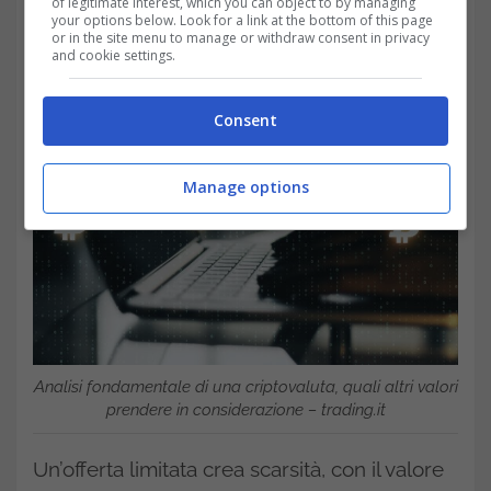
of legitimate interest, which you can object to by managing
your options below. Look for a link at the bottom of this page
or in the site menu to manage or withdraw consent in privacy
and cookie settings.
Consent
Manage options
Analisi fondamentale di una criptovaluta, quali altri valori
prendere in considerazione – trading.it
Un’offerta limitata crea scarsità, con il valore