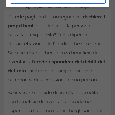
Debiti ed eredità 2025: conviene informarsi bene su certe
regole, per evitare problemi-trading.it
L’erede pagherà le conseguenze,
rischierà i
propri beni
per i debiti della persona
passata a miglior vita? Tutto dipende
dall’accettazione dell’eredità che si sceglie.
Se si accettano i beni, senza beneficio di
inventario, l’
erede risponderà dei debiti del
defunto
mettendo in campo il proprio
patrimonio, di successione e suo personale.
Se invece, si decide di accettare l’eredità
con beneficio di inventario, l’erede ne
risponderà solo con i beni che gli sono stati