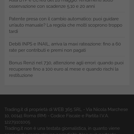
Asta BTP e CCTeu del 28 maggio: rendimenti sotto
osservazione con scadenze 5,10 e 20 anni
Patente presa con il cambio automatico: puoi guidare
un’auto manuale? La regola che molti scoprono troppo
tardi
Debiti INPS e INAIL, arriva la maxi rateazione: fino a 60
rate per contributi e premi non pagati
Bonus Renzi nel 730, attenzione agli errori: quando puoi
recuperare fino a 100 euro al mese e quando rischi la
restituzione
Trading.it di proprietà di WEB 365 SRL - Via Nicola Marchese
10, 00141 Roma (RM) - Codice Fiscale e Partita I.V.A.
12279101005
Trading.it non è una testata giornalistica, in quanto viene