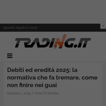
Skip
giovedì, Agosto 6, 2026
to
content
Il mondo del trading online
Trading.it
Debiti ed eredità 2025: la
normativa che fa tremare, come
non finire nei guai
Gennaio 1, 2025
Anna Di Donato