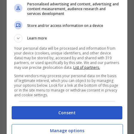
un caro defunto, che però aveva commesso
Personalised advertising and content, advertising and
content measurement, audience research and
alcune
violazioni fiscali
. Per esse intendiamo
services development
omessa dichiarazione dei redditi, parziale
Store and/or access information on a device
versamento imposte e altro ancora.
Learn more
Your personal data will be processed and information from
your device (cookies, unique identifiers, and other device
data) may be stored by, accessed by and shared with 319
partners, or used specifically by this site. We and our partners
may use precise geolocation data.
List of partners.
Some vendors may process your personal data on the basis
of legitimate interest, which you can object to by managing
your options below. Look for a link at the bottom of this page
or in the site menu to manage or withdraw consent in privacy
and cookie settings.
Consent
Manage options