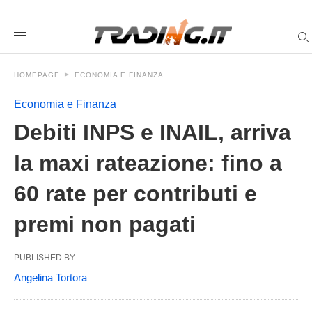
Debiti+INPS+e+INAIL%2C+arriva+la+maxi+rateazione%3A+fin
tradingit
/debiti-
inps-
inail-
maxi-
HOMEPAGE
ECONOMIA E FINANZA
rateazione-
60-
rate-
Economia e Finanza
contributi-
premi/amp/
Debiti INPS e INAIL, arriva
la maxi rateazione: fino a
60 rate per contributi e
premi non pagati
PUBLISHED BY
Angelina Tortora