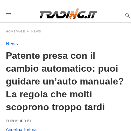
Patente+presa+con+il+cambio+automatico%3A+puoi+guidar
tradingit
/patente-
presa-
con-
il-
HOMEPAGE
NEWS
cambio-
automatico-
puoi-
News
guidare-
unauto-
Patente presa con il
manuale-
la-
cambio automatico: puoi
regola-
che-
molti-
guidare un’auto manuale?
scoprono-
troppo-
tardi/amp/
La regola che molti
scoprono troppo tardi
PUBLISHED BY
Angelina Tortora