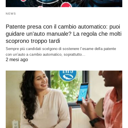
NEWS
Patente presa con il cambio automatico: puoi
guidare un’auto manuale? La regola che molti
scoprono troppo tardi
Sempre più candidati scelgono di sostenere l’esame della patente
con un’auto a cambio automatico, soprattutto…
2 mesi ago