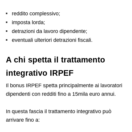
reddito complessivo;
imposta lorda;
detrazioni da lavoro dipendente;
eventuali ulteriori detrazioni fiscali.
A chi spetta il trattamento
integrativo IRPEF
Il bonus IRPEF spetta principalmente ai lavoratori
dipendenti con redditi fino a 15mila euro annui.
In questa fascia il trattamento integrativo può
arrivare fino a: