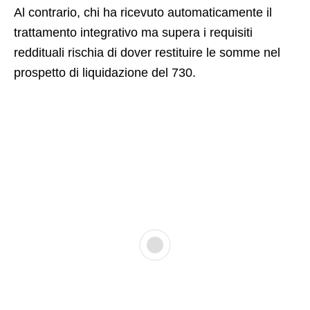
Al contrario, chi ha ricevuto automaticamente il
trattamento integrativo ma supera i requisiti
reddituali rischia di dover restituire le somme nel
prospetto di liquidazione del 730.