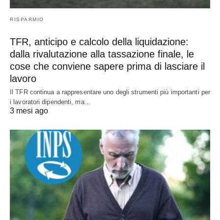
RISPARMIO
TFR, anticipo e calcolo della liquidazione:
dalla rivalutazione alla tassazione finale, le
cose che conviene sapere prima di lasciare il
lavoro
Il TFR continua a rappresentare uno degli strumenti più importanti per
i lavoratori dipendenti, ma…
3 mesi ago