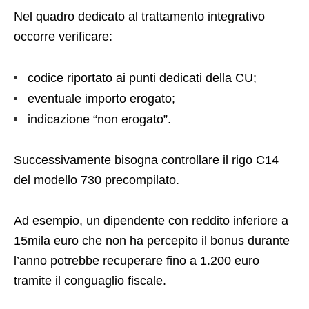
Nel quadro dedicato al trattamento integrativo
occorre verificare:
codice riportato ai punti dedicati della CU;
eventuale importo erogato;
indicazione “non erogato”.
Successivamente bisogna controllare il rigo C14
del modello 730 precompilato.
Ad esempio, un dipendente con reddito inferiore a
15mila euro che non ha percepito il bonus durante
l’anno potrebbe recuperare fino a 1.200 euro
tramite il conguaglio fiscale.