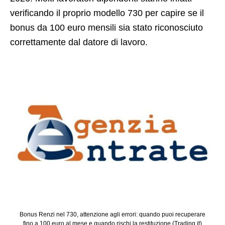
verificando il proprio modello 730 per capire se il
bonus da 100 euro mensili sia stato riconosciuto
correttamente dal datore di lavoro.
Bonus Renzi nel 730, attenzione agli errori: quando puoi recuperare
fino a 100 euro al mese e quando rischi la restituzione (Trading.it)