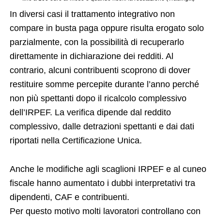
In diversi casi il trattamento integrativo non
compare in busta paga oppure risulta erogato solo
parzialmente, con la possibilità di recuperarlo
direttamente in dichiarazione dei redditi. Al
contrario, alcuni contribuenti scoprono di dover
restituire somme percepite durante l’anno perché
non più spettanti dopo il ricalcolo complessivo
dell’IRPEF. La verifica dipende dal reddito
complessivo, dalle detrazioni spettanti e dai dati
riportati nella Certificazione Unica.
Anche le modifiche agli scaglioni IRPEF e al cuneo
fiscale hanno aumentato i dubbi interpretativi tra
dipendenti, CAF e contribuenti.
Per questo motivo molti lavoratori controllano con