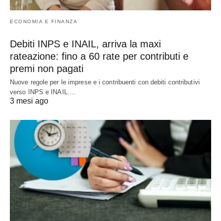
ECONOMIA E FINANZA
Debiti INPS e INAIL, arriva la maxi
rateazione: fino a 60 rate per contributi e
premi non pagati
Nuove regole per le imprese e i contribuenti con debiti contributivi
verso INPS e INAIL.…
3 mesi ago