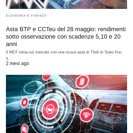
ECONOMIA E FINANZA
Asta BTP e CCTeu del 28 maggio: rendimenti
sotto osservazione con scadenze 5,10 e 20
anni
Il MEF torna sul mercato con una nuova asta di Titoli di Stato fino
a…
2 mesi ago