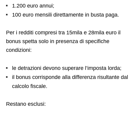
1.200 euro annui;
100 euro mensili direttamente in busta paga.
Per i redditi compresi tra 15mila e 28mila euro il
bonus spetta solo in presenza di specifiche
condizioni:
le detrazioni devono superare l’imposta lorda;
il bonus corrisponde alla differenza risultante dal
calcolo fiscale.
Restano esclusi: