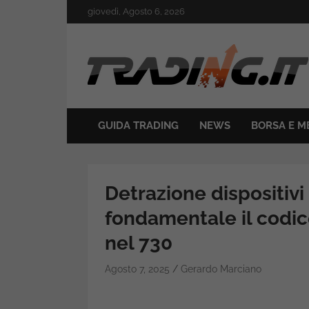
Skip
giovedì, Agosto 6, 2026
to
content
Il mondo del trading online
Trading.it
GUIDA TRADING
NEWS
BORSA E M
Detrazione dispositivi
fondamentale il codic
nel 730
Agosto 7, 2025
Gerardo Marciano