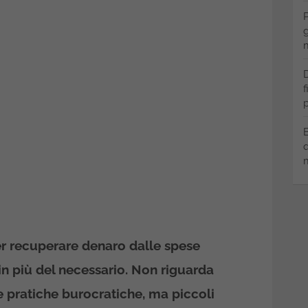
P
g
m
D
f
p
B
q
m
r recuperare denaro dalle spese
in più del necessario. Non riguarda
 pratiche burocratiche, ma piccoli