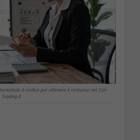
damentale il codice per ottenere il rimborso nel 730-
trading.it