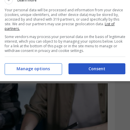
Learn more
le spese per dispositivi medici è detraibile
Your personal data will be processed and information from your device
e supera i 129,11 euro annui. Fin qui, nulla
(cookies, unique identifiers, and other device data) may be stored by,
accessed by and shared with 319 partners, or used specifically by this
a quando si guarda come queste spese
site. We and our partners may use precise geolocation data.
List of
partners.
basta uno scontrino qualunque. Serve
Some vendors may process your personal data on the basis of legitimate
interest, which you can object to by managing your options below. Look
amano “scontrino parlante”: deve riportare il
for a link at the bottom of this page or in the site menu to manage or
withdraw consent in privacy and cookie settings.
e fiscale dell’acquirente e,
o come AD (acquisto dispositivo medico) o
Manage options
Consent