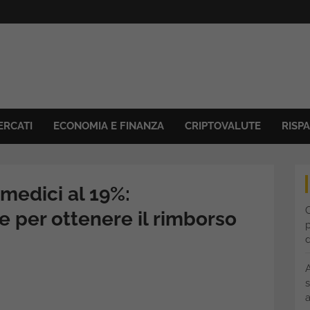
ERCATI
ECONOMIA E FINANZA
CRIPTOVALUTE
RISP
 medici al 19%:
C
e per ottenere il rimborso
p
s
a