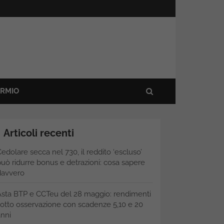
ARMIO
Articoli recenti
edolare secca nel 730, il reddito ‘escluso’
uò ridurre bonus e detrazioni: cosa sapere
davvero
Asta BTP e CCTeu del 28 maggio: rendimenti
otto osservazione con scadenze 5,10 e 20
nni