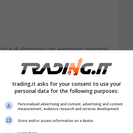
ecisi e di attenzioni che sembrano marginali
esa in un vero risparmio. Non si tratta di
alla normativa fiscale, semplice per chi
hi si muove senza le giuste informazioni. E
trading.it asks for your consent to use your
personal data for the following purposes:
ando una spesa sanitaria
Personalised advertising and content, advertising and content
measurement, audience research and services development
o
Store and/or access information on a device