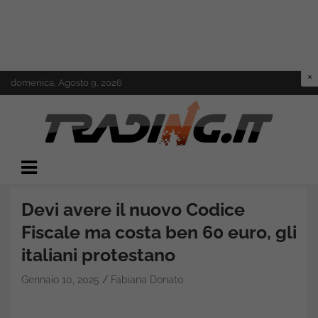
Skip
domenica, Agosto 9, 2026
to
content
Il mondo del trading online
Trading.it
Devi avere il nuovo Codice
Fiscale ma costa ben 60 euro, gli
italiani protestano
Gennaio 10, 2025
Fabiana Donato