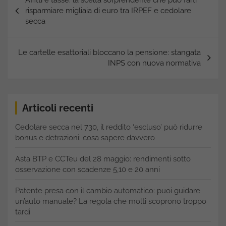
Affitti e tasse: la scelta sorprendente che può farti
articoli
risparmiare migliaia di euro tra IRPEF e cedolare
secca
Le cartelle esattoriali bloccano la pensione: stangata
INPS con nuova normativa
Articoli recenti
Cedolare secca nel 730, il reddito ‘escluso’ può ridurre
bonus e detrazioni: cosa sapere davvero
Asta BTP e CCTeu del 28 maggio: rendimenti sotto
osservazione con scadenze 5,10 e 20 anni
Patente presa con il cambio automatico: puoi guidare
un’auto manuale? La regola che molti scoprono troppo
tardi