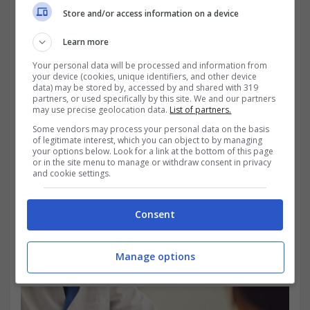
Store and/or access information on a device
nazionale non è facile. Ci sono così tante
Learn more
tensioni, evoluzioni e criticità di sistema, che
Your personal data will be processed and information from
è davvero difficile riuscire stare dietro a tutto.
your device (cookies, unique identifiers, and other device
data) may be stored by, accessed by and shared with 319
Sono molti i temi aperti, che ci mancava
partners, or used specifically by this site. We and our partners
may use precise geolocation data.
List of partners.
soltanto il nuovo codice fiscale.
I cittadini
Some vendors may process your personal data on the basis
of legitimate interest, which you can object to by managing
non vogliono pagare sempre, e di contro
your options below. Look for a link at the bottom of this page
or in the site menu to manage or withdraw consent in privacy
ritrovarsi con salari e pensioni bloccate. Va
and cookie settings.
bene pagare i servizi, ma com’è che per loro
non si stabilizza mai la situazione?
Davanti
Consent
un’operazione da sempre gratuita, adesso
Manage options
va pagata, per quale ragione?