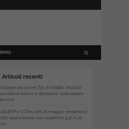
ARMIO
Articoli recenti
edolare secca nel 730, il reddito ‘escluso’
uò ridurre bonus e detrazioni: cosa sapere
davvero
Asta BTP e CCTeu del 28 maggio: rendimenti
otto osservazione con scadenze 5,10 e 20
nni