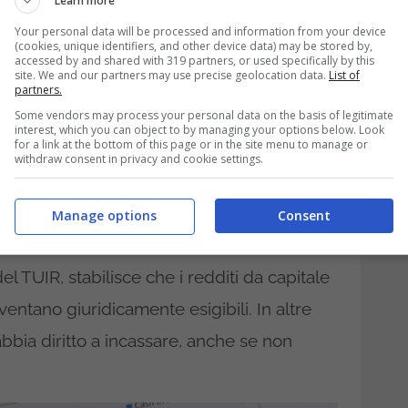
Learn more
conseguenze si fanno sentire con la
Your personal data will be processed and information from your device
iesta di rimborsi.
(cookies, unique identifiers, and other device data) may be stored by,
accessed by and shared with 319 partners, or used specifically by this
site. We and our partners may use precise geolocation data.
List of
chiarazione degli
partners.
Some vendors may process your personal data on the basis of legitimate
lo RED
interest, which you can object to by managing your options below. Look
for a link at the bottom of this page or in the site menu to manage or
withdraw consent in privacy and cookie settings.
Postali vanno dichiarati nel modello RED
giunge a scadenza, indipendentemente dal
Manage options
Consent
no. Questo perché la normativa fiscale
 del TUIR, stabilisce che i redditi da capitale
entano giuridicamente esigibili. In altre
e abbia diritto a incassare, anche se non