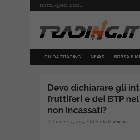
Skip
sabato, Agosto 8, 2026
to
content
Il mondo del trading online
Trading.it
GUIDA TRADING
NEWS
BORSA E M
Devo dichiarare gli in
fruttiferi e dei BTP n
non incassati?
Settembre 4, 2025
Gerardo Marciano