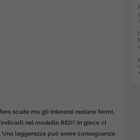
P
g
m
D
f
p
B
q
m
ero scade ma gli interessi restano fermi,
i indicarli nel modello RED? In gioco ci
S. Una leggerezza può avere conseguenze