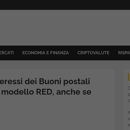
ERCATI
ECONOMIA E FINANZA
CRIPTOVALUTE
RISP
teressi dei Buoni postali
C
el modello RED, anche se
p
s
a