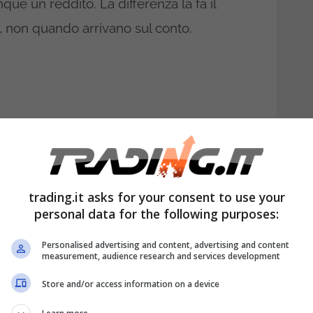
ue un reddito. La differenza la fa il
, non quando arrivano sul conto.
trading.it asks for your consent to use your
personal data for the following purposes:
Personalised advertising and content, advertising and content
mio come i buoni postali deve quindi fare
measurement, audience research and services development
i scadono, perché proprio in quell’anno si
Store and/or access information on a device
ressi nel modello RED. Molti lo ignorano o lo