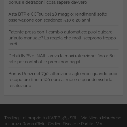
bonus e detrazioni: cosa sapere davvero
Asta BTP e CCTeu del 28 maggio: rendimenti sotto
osservazione con scadenze 5,10 e 20 anni
Patente presa con il cambio automatico: puoi guidare
un’auto manuale? La regola che molti scoprono troppo
tardi
Debiti INPS e INAIL, arriva la maxi rateazione: fino a 60
rate per contributi e premi non pagati
Bonus Renzi nel 730, attenzione agli errori: quando puoi
recuperare fino a 100 euro al mese e quando rischi la
restituzione
Trading.it di proprietà di WEB 365 SRL - Via Nicola Marchese
10, 00141 Roma (RM) - Codice Fiscale e Partita I.V.A.