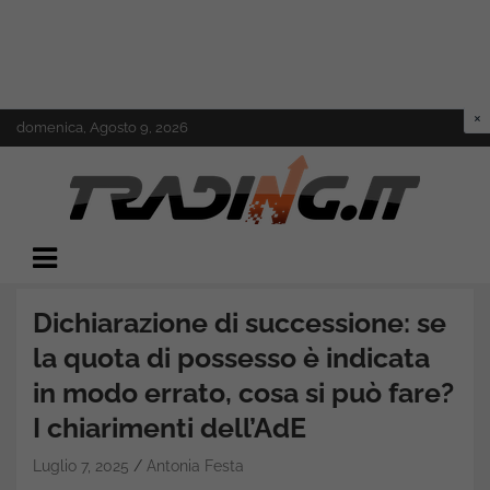
Skip
domenica, Agosto 9, 2026
to
content
Il mondo del trading online
Trading.it
Dichiarazione di successione: se
la quota di possesso è indicata
in modo errato, cosa si può fare?
I chiarimenti dell’AdE
Luglio 7, 2025
Antonia Festa