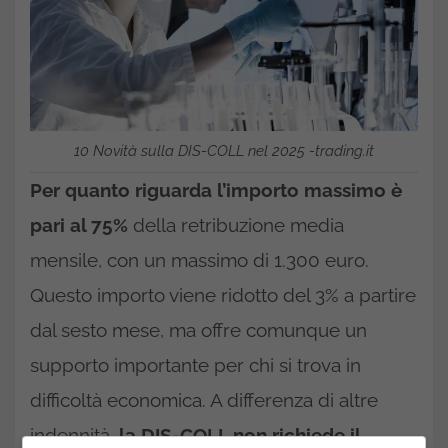
10 Novità sulla DIS-COLL nel 2025 -trading.it
Per quanto riguarda l’importo massimo è
pari al 75%
della retribuzione media
mensile, con un massimo di 1.300 euro.
Questo importo viene ridotto del 3% a partire
dal sesto mese, ma offre comunque un
supporto importante per chi si trova in
difficoltà economica. A differenza di altre
indennità,
la DIS-COLL non richiede il