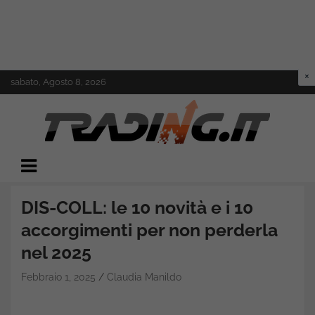
Skip
sabato, Agosto 8, 2026
to
content
Il mondo del trading online
Trading.it
DIS-COLL: le 10 novità e i 10
accorgimenti per non perderla
nel 2025
Febbraio 1, 2025
Claudia Manildo