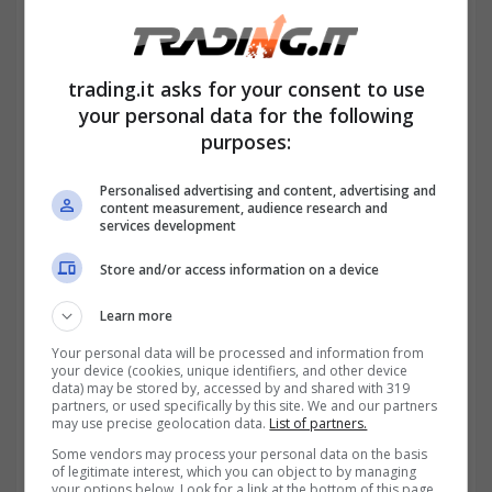
versamento di contributi da parte dei
datori di lavoro,
ma è finanziata dalla
trading.it asks for your consent to use
fiscalità generale, rendendola accessibile
your personal data for the following
quindi anche a chi non ha versato contributi
purposes:
previdenziali nei mesi precedenti.
Personalised advertising and content, advertising and
content measurement, audience research and
services development
Store and/or access information on a device
Learn more
Your personal data will be processed and information from
your device (cookies, unique identifiers, and other device
data) may be stored by, accessed by and shared with 319
partners, or used specifically by this site. We and our partners
may use precise geolocation data.
List of partners.
Some vendors may process your personal data on the basis
of legitimate interest, which you can object to by managing
your options below. Look for a link at the bottom of this page