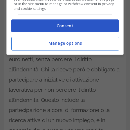
or in the site menu to manage or withdraw consent in privacy
Un’ottima notizia per chi è disoccupato ma
and cookie settings.
svolge occasionalmente delle attività è
Consent
che nel 2025 è possibile cumulare la DIS-
COLL
con compensi derivanti da lavoro
Manage options
accessorio fino a un limite annuale di 3.000
euro netti, senza perdere il diritto
all’indennità. Chi la riceve però è obbligato a
partecipare a iniziative di attivazione
lavorativa per non perdere il diritto
all’indennità. Questo include la
partecipazione a corsi di formazione o la
ricerca attiva di un nuovo impiego, e in