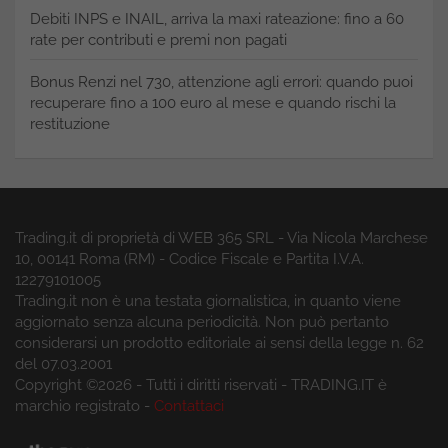
Debiti INPS e INAIL, arriva la maxi rateazione: fino a 60
rate per contributi e premi non pagati
Bonus Renzi nel 730, attenzione agli errori: quando puoi
recuperare fino a 100 euro al mese e quando rischi la
restituzione
Trading.it di proprietà di WEB 365 SRL - Via Nicola Marchese
10, 00141 Roma (RM) - Codice Fiscale e Partita I.V.A.
12279101005
Trading.it non è una testata giornalistica, in quanto viene
aggiornato senza alcuna periodicità. Non può pertanto
considerarsi un prodotto editoriale ai sensi della legge n. 62
del 07.03.2001
Copyright ©2026 - Tutti i diritti riservati - TRADING.IT è
marchio registrato -
Contattaci