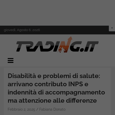
Skip
giovedì, Agosto 6, 2026
to
content
Il mondo del trading online
Trading.it
Disabilità e problemi di salute:
arrivano contributo INPS e
indennità di accompagnamento
ma attenzione alle differenze
Febbraio 2, 2025
Fabiana Donato