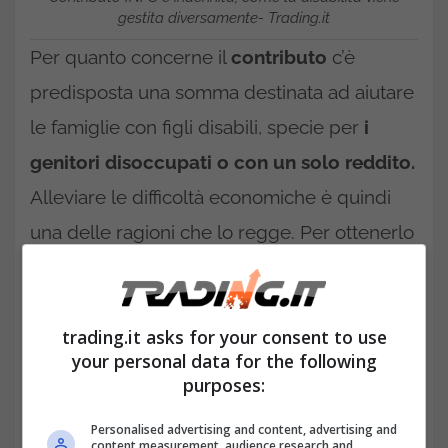
gestita diversamente- Trading.it
Per quanto concerne il
contributo
c’è
predisposta una somma destinata ad aiutare
le famiglie con figli disabili, specie per
i
genitori disoccupati o con un solo reddito.
Alleviare le difficoltà economiche è quindi
una delle ragioni che lo regge. Per ottenerlo
bisogna che il genitore che lo richiede sia
disoccupato o ci sia un solo reddito. Il figlio a
trading.it asks for your consent to use
carico deve avere la
certificazione della
your personal data for the following
disabilità secondo Legge n. 104 del 1992.
purposes:
Personalised advertising and content, advertising and
content measurement, audience research and