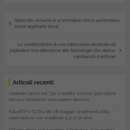
Navigazione
Stipendio: arrivano le 4 normative che lo aumentano,
articoli
come applicarle bene
Le caratteristiche di una criptovaluta destinata ad
esplodere (ma attenzione alle tecnologie che stanno
cambiando il settore)
Articoli recenti
Cedolare secca nel 730, il reddito ‘escluso’ può ridurre
bonus e detrazioni: cosa sapere davvero
Asta BTP e CCTeu del 28 maggio: rendimenti sotto
osservazione con scadenze 5,10 e 20 anni
Patente presa con il cambio automatico: puoi guidare