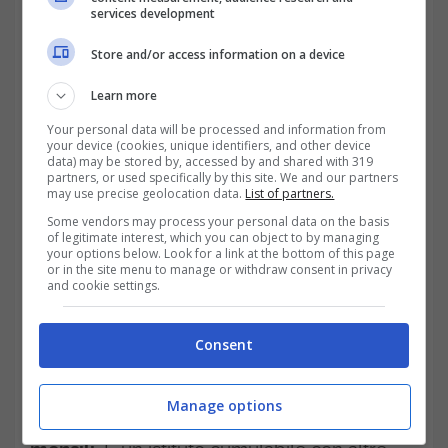
services development
Store and/or access information on a device
Learn more
Your personal data will be processed and information from
your device (cookies, unique identifiers, and other device
data) may be stored by, accessed by and shared with 319
partners, or used specifically by this site. We and our partners
may use precise geolocation data.
List of partners.
Some vendors may process your personal data on the basis
Anche
l’ISEE
deve rispettare una soglia,
of legitimate interest, which you can object to by managing
your options below. Look for a link at the bottom of this page
or in the site menu to manage or withdraw consent in privacy
deve essere entro i 3 mila euro, e l’importo
and cookie settings.
da percepire varia dal numero dei figli e
dalla situazione economica specifica. Ecco
Consent
perché serve la fotografia reddituale.
Esso
Manage options
può giungere al massimo di 500 euro