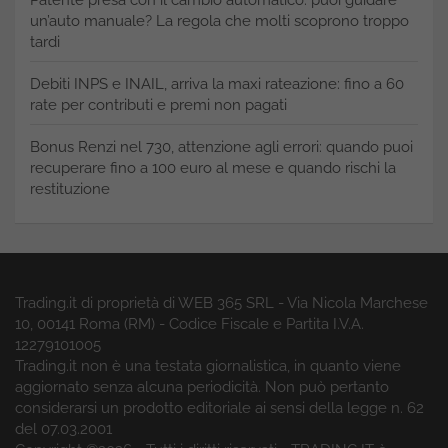
un’auto manuale? La regola che molti scoprono troppo
tardi
Debiti INPS e INAIL, arriva la maxi rateazione: fino a 60
rate per contributi e premi non pagati
Bonus Renzi nel 730, attenzione agli errori: quando puoi
recuperare fino a 100 euro al mese e quando rischi la
restituzione
Trading.it di proprietà di WEB 365 SRL - Via Nicola Marchese
10, 00141 Roma (RM) - Codice Fiscale e Partita I.V.A.
12279101005
Trading.it non è una testata giornalistica, in quanto viene
aggiornato senza alcuna periodicità. Non può pertanto
considerarsi un prodotto editoriale ai sensi della legge n. 62
del 07.03.2001