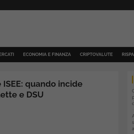
ERCATI
ECONOMIA E FINANZA
CRIPTOVALUTE
RISP
 ISEE: quando incide
C
lette e DSU
p
s
a