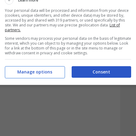
Learn more
sidera comunque la situazione al 31
Your personal data will be processed and information from your device
el 2026, quindi, l’eventuale aggiornamento
(cookies, unique identifiers, and other device data) may be stored by,
accessed by and shared with 319 partners, or used specifically by this
re 2025.
site. We and our partners may use precise geolocation data.
List of
partners.
la disponibilità del beneficiario nei primi
Some vendors may process your personal data on the basis of legitimate
interest, which you can object to by managing your options below. Look
for a link at the bottom of this page or in the site menu to manage or
isulta presente né al 31 dicembre 2024 né
withdraw consent in privacy and cookie settings.
za non incide sull’ISEE 2026, né
ntato dopo aprile dello stesso anno.
Manage options
Consent