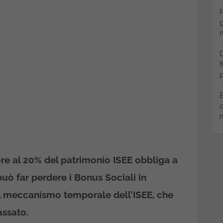
P
g
m
D
f
p
B
q
m
re al 20% del patrimonio ISEE obbliga a
può far perdere i Bonus Sociali in
al meccanismo temporale dell’ISEE, che
assato.