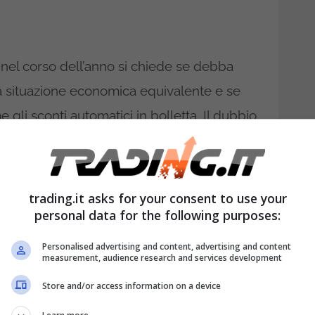
nel corso dell’anno si chiede se debba
la situazione economica equivalente e se
 gli sconti automatici in bolletta. Il dubbio
 supera il 20% del patrimonio già
onus Bollette: perché la
trading.it asks for your consent to use your
personal data for the following purposes:
 cambia nulla subito
Personalised advertising and content, advertising and content
measurement, audience research and services development
erimento redditi e patrimoni posseduti al 31
Store and/or access information on a device
e, richiedibile dal 1° aprile per variazioni