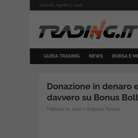
Skip
venerdì, Agosto 7, 2026
to
content
Il mondo del trading online
Trading.it
GUIDA TRADING
NEWS
BORSA E M
Donazione in denaro e
davvero su Bonus Bol
Febbraio 21, 2026
Angelina Tortora