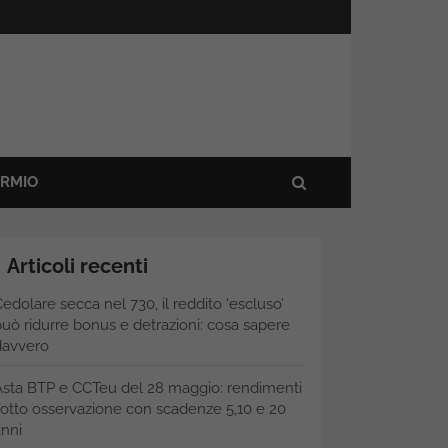
ARMIO
Articoli recenti
edolare secca nel 730, il reddito ‘escluso’
uò ridurre bonus e detrazioni: cosa sapere
davvero
Asta BTP e CCTeu del 28 maggio: rendimenti
otto osservazione con scadenze 5,10 e 20
nni