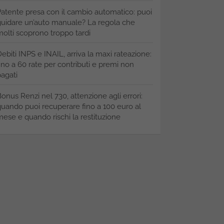
atente presa con il cambio automatico: puoi
uidare un’auto manuale? La regola che
olti scoprono troppo tardi
ebiti INPS e INAIL, arriva la maxi rateazione:
ino a 60 rate per contributi e premi non
agati
onus Renzi nel 730, attenzione agli errori:
uando puoi recuperare fino a 100 euro al
ese e quando rischi la restituzione