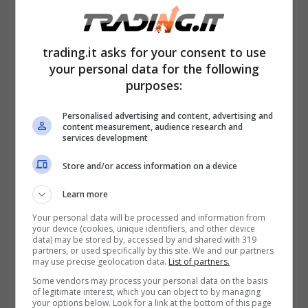
Il lordo pensionistico non rappresenta mai
trading.it asks for your consent to use
l’importo che arriva effettivamente sul conto.
your personal data for the following
Prima di trasformarsi in pensione netta,
purposes:
subisce l’effetto di diverse voci fiscali.
Personalised advertising and content, advertising and
L’IRPEF, regolata dagli scaglioni stabiliti
content measurement, audience research and
services development
dall’Agenzia delle Entrate, è il prelievo
Store and/or access information on a device
principale: più alto è il reddito, maggiore è la
Learn more
percentuale applicata.
Your personal data will be processed and information from
your device (cookies, unique identifiers, and other device
data) may be stored by, accessed by and shared with 319
partners, or used specifically by this site. We and our partners
may use precise geolocation data.
List of partners.
Some vendors may process your personal data on the basis
of legitimate interest, which you can object to by managing
your options below. Look for a link at the bottom of this page