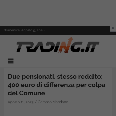
Skip
domenica, Agosto 9, 2026
to
content
Il mondo del trading online
Trading.it
Due pensionati, stesso reddito:
400 euro di differenza per colpa
del Comune
Agosto 11, 2025
Gerardo Marciano