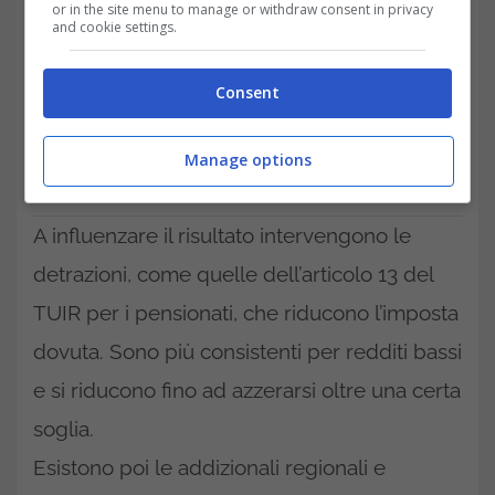
or in the site menu to manage or withdraw consent in privacy
and cookie settings.
Consent
Manage options
Dal lordo al netto: un percorso fatto di imposte e
detrazioni-trading.it
A influenzare il risultato intervengono le
detrazioni, come quelle dell’articolo 13 del
TUIR per i pensionati, che riducono l’imposta
dovuta. Sono più consistenti per redditi bassi
e si riducono fino ad azzerarsi oltre una certa
soglia.
Esistono poi le addizionali regionali e