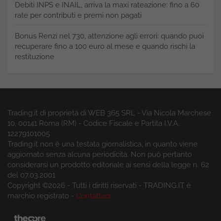
Debiti INPS e INAIL, arriva la maxi rateazione: fino a 60
rate per contributi e premi non pagati
Bonus Renzi nel 730, attenzione agli errori: quando puoi
recuperare fino a 100 euro al mese e quando rischi la
restituzione
Trading.it di proprietà di WEB 365 SRL - Via Nicola Marchese
10, 00141 Roma (RM) - Codice Fiscale e Partita I.V.A.
12279101005
Trading.it non è una testata giornalistica, in quanto viene
aggiornato senza alcuna periodicità. Non può pertanto
considerarsi un prodotto editoriale ai sensi della legge n. 62
del 07.03.2001
Copyright ©2026 - Tutti i diritti riservati - TRADING.IT è
marchio registrato -
Contattaci