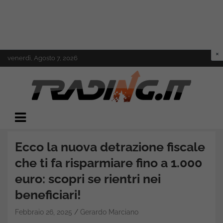
Skip
venerdì, Agosto 7, 2026
to
content
Il mondo del trading online
Trading.it
Ecco la nuova detrazione fiscale
che ti fa risparmiare fino a 1.000
euro: scopri se rientri nei
beneficiari!
Febbraio 26, 2025
Gerardo Marciano