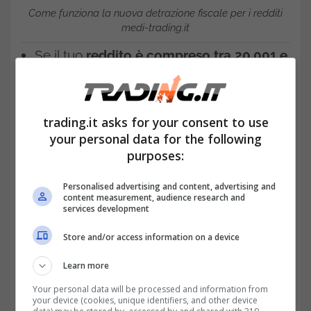
Come funziona la nuova detrazione fiscale per i redditi
medi-trading.it
Se il tuo
reddito è compreso tra 20.001 e
32.000 euro
, hai diritto a una
detrazione
aggiuntiva
di
1.000 euro
.
trading.it asks for your consent to use
your personal data for the following
Se invece il tuo
reddito è tra 32.001 e
purposes:
40.000 euro
, l’importo della detrazione si
riduce progressivamente
fino ad
Personalised advertising and content, advertising and
content measurement, audience research and
services development
azzerarsi.
Store and/or access information on a device
Learn more
Your personal data will be processed and information from
your device (cookies, unique identifiers, and other device