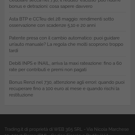
Cedolare secca nel 730, il reddito ‘escluso’ può ridurre
bonus e detrazioni: cosa sapere davvero
Asta BTP e CCTeu del 28 maggio: rendimenti sotto
osservazione con scadenze 5,10 e 20 anni
Patente presa con il cambio automatico: puoi guidare
un’auto manuale? La regola che molti scoprono troppo
tardi
Debiti INPS e INAIL, arriva la maxi rateazione: fino a 60
rate per contributi e premi non pagati
Bonus Renzi nel 730, attenzione agli errori: quando puoi
recuperare fino a 100 euro al mese e quando rischi la
restituzione
Trading.it di proprietà di WEB 365 SRL - Via Nicola Marchese