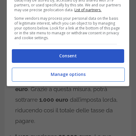
data) may be stored by, accessed by and shared with 319
partners, or used specifically by this site. We and our partners
may use precise geolocation data.
List of partners.
Some vendors may process your personal data on the basis
of legitimate interest, which you can object to by managing
your options below. Look for a link at the bottom of this page
or in the site menu to manage or withdraw consent in privacy
and cookie settings.
Facciamo un esempio pratico per chiarire
Consent
meglio:
Manage options
Giulia
ha un
reddito annuo di 28.000
euro
. Grazie a questa misura, potrà
sottrarre
1.000 euro
dall’imposta lorda,
riducendo così il totale delle tasse da
pagare.