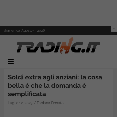
Skip
domenica, Agosto 9, 2026
to
content
Il mondo del trading online
Trading.it
Soldi extra agli anziani: la cosa
bella è che la domanda è
semplificata
Luglio 12, 2025
Fabiana Donato