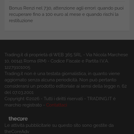
Bonus Renzi nel 730, attenzione agli errori: quando puoi
recuperare fino a 100 euro al mese e quando rischi la
restituzione
Trading.it di proprietà di WEB 365 SRL - Via Nicola Marchese
10, 00141 Roma (RM) - Codice Fiscale e Partita I.V.A.
12279101005
Trading.it non è una testata giornalistica, in quanto viene
aggiornato senza alcuna periodicità. Non può pertanto
considerarsi un prodotto editoriale ai sensi della legge n. 62
del 07.03.2001
Copyright ©2026 - Tutti i diritti riservati - TRADING.IT è
marchio registrato -
Contattaci
Le attività pubblicitarie su questo sito sono gestite da
theCoreAdv