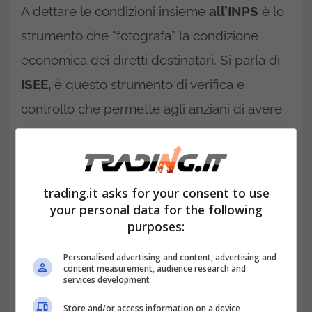
A dettare le condizioni insieme
all’INPS
è lo
strumento che “fotografa” la condizione
economica dei diretti destinatari. Si parla di
ISEE,
è questo strumento di verifica e
controllo che permette agli anziani di avere
soldi extra, l’ultima voce in capitolo!
trading.it asks for your consent to use
your personal data for the following
purposes:
Personalised advertising and content, advertising and
content measurement, audience research and
services development
Store and/or access information on a device