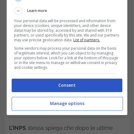
Learn more
Your personal data will be processed and information from
your device (cookies, unique identifiers, and other device
data) may be stored by, accessed by and shared with 319
partners, or used specifically by this site. We and our partners
may use precise geolocation data.
List of partners.
Some vendors may process your personal data on the basis
of legitimate interest, which you can object to by managing
your options below. Look for a link at the bottom of this page
or in the site menu to manage or withdraw consent in privacy
and cookie settings.
Consent
Manage options
Domanda per far avere soldi extra agli anziani, indicazioni
pratiche e veloci- Trading.it
L’INPS
stessa spiega che dopo le ultime