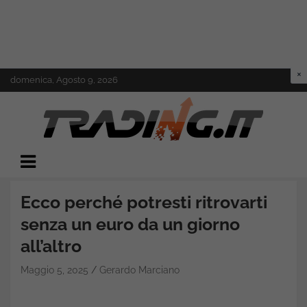
Skip
domenica, Agosto 9, 2026
to
content
Il mondo del trading online
Trading.it
Ecco perché potresti ritrovarti
senza un euro da un giorno
all’altro
Maggio 5, 2025
Gerardo Marciano