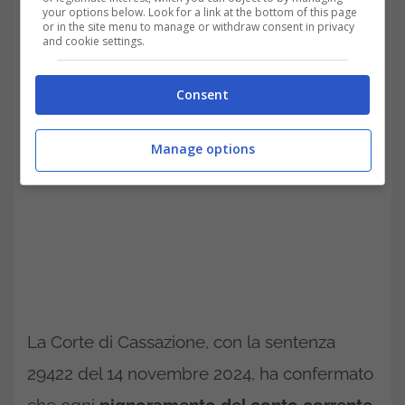
your options below. Look for a link at the bottom of this page
or in the site menu to manage or withdraw consent in privacy
and cookie settings.
È legittimo pignorare più conti correnti insieme?-trading.it
Consent
Manage options
La Corte di Cassazione, con la sentenza
29422 del 14 novembre 2024, ha confermato
che ogni
pignoramento del conto corrente