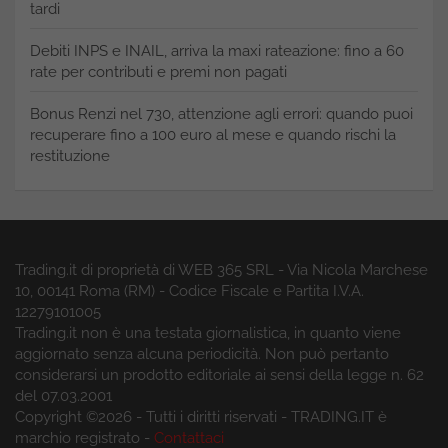
tardi
Debiti INPS e INAIL, arriva la maxi rateazione: fino a 60
rate per contributi e premi non pagati
Bonus Renzi nel 730, attenzione agli errori: quando puoi
recuperare fino a 100 euro al mese e quando rischi la
restituzione
Trading.it di proprietà di WEB 365 SRL - Via Nicola Marchese
10, 00141 Roma (RM) - Codice Fiscale e Partita I.V.A.
12279101005
Trading.it non è una testata giornalistica, in quanto viene
aggiornato senza alcuna periodicità. Non può pertanto
considerarsi un prodotto editoriale ai sensi della legge n. 62
del 07.03.2001
Copyright ©2026 - Tutti i diritti riservati - TRADING.IT è
marchio registrato -
Contattaci