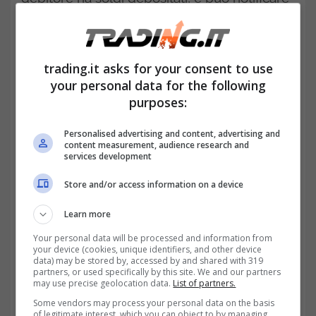
il pignoramento a tutte le banche
interessate. Ogni banca, una volta ricevuto
trading.it asks for your consent to use
l’atto, è obbligata a bloccare le somme
your personal data for the following
presenti nei limiti indicati, anche se il totale
purposes:
dei blocchi supera temporaneamente il
Personalised advertising and content, advertising and
debito dovuto.​
content measurement, audience research and
services development
Store and/or access information on a device
Learn more
Your personal data will be processed and information from
your device (cookies, unique identifiers, and other device
data) may be stored by, accessed by and shared with 319
partners, or used specifically by this site. We and our partners
may use precise geolocation data.
List of partners.
Some vendors may process your personal data on the basis
of legitimate interest, which you can object to by managing