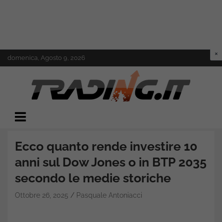
Skip
domenica, Agosto 9, 2026
to
content
Il mondo del trading online
Trading.it
Ecco quanto rende investire 10
anni sul Dow Jones o in BTP 2035
secondo le medie storiche
Ottobre 26, 2025
Pasquale Antoniacci