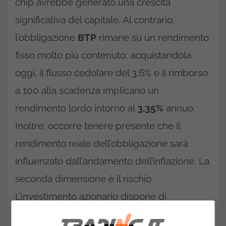
chip avrebbe generato una crescita
significativa del capitale. Al contrario,
l’obbligazione
BTP
rimane su un rendimento
fisso molto più contenuto: acquistandola
oggi, il flusso cedolare del 3,6% e il rimborso
a 100 alla scadenza implicano un
rendimento lordo intorno al
3,35%
annuo.
Inoltre, occorre tenere presente che il
rendimento reale dell’obbligazione sarà
influenzato dall’andamento dell’inflazione. La
seconda dimensione è il rischio.
L’investimento azionario dispone di
maggiore volatilità: negli anni recenti il
Dow