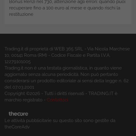
Bonus Renzi nel 730, attenzione agli errori: quando puoi
recuperare fino a 100 euro al mese e quando rischi la
restituzione
Trading.it di proprietà di WEB 365 SRL - Via Nicola Marchese
10, 00141 Roma (RM) - Codice Fiscale e Partita I.V.A.
12279101005
Trading.it non è una testata giornalistica, in quanto viene
aggiornato senza alcuna periodicità. Non può pertanto
considerarsi un prodotto editoriale ai sensi della legge n. 62
del 07.03.2001
Copyright ©2026 - Tutti i diritti riservati - TRADING.IT è
marchio registrato -
Contattaci
Le attività pubblicitarie su questo sito sono gestite da
theCoreAdv