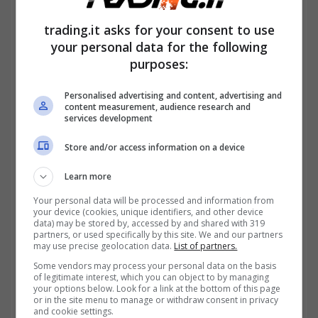
Jones
ha registrato oscillazioni annuali fino a
trading.it asks for your consent to use
–8,78% nel solo anno 2022, come
your personal data for the following
evidenziato da Slickcharts. L’obbligazione
purposes:
sovrana italiana, se mantenuta fino alla
Personalised advertising and content, advertising and
scadenza e se viene rispettato il pagamento
content measurement, audience research and
services development
da parte dell’emittente, presenta un rischio
Store and/or access information on a device
inerente inferiore, benché non nullo (rischio
Learn more
sovrano e rischio tasso). Il titolo
BTP 3,6%
Your personal data will be processed and information from
2035
viene negoziato a prezzo sopra la pari
your device (cookies, unique identifiers, and other device
data) may be stored by, accessed by and shared with 319
e ciò riduce leggermente il rendimento
partners, or used specifically by this site. We and our partners
may use precise geolocation data.
List of partners.
rispetto alla cedola.
Some vendors may process your personal data on the basis
of legitimate interest, which you can object to by managing
your options below. Look for a link at the bottom of this page
or in the site menu to manage or withdraw consent in privacy
and cookie settings.