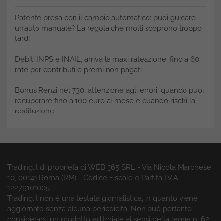
Patente presa con il cambio automatico: puoi guidare
un’auto manuale? La regola che molti scoprono troppo
tardi
Debiti INPS e INAIL, arriva la maxi rateazione: fino a 60
rate per contributi e premi non pagati
Bonus Renzi nel 730, attenzione agli errori: quando puoi
recuperare fino a 100 euro al mese e quando rischi la
restituzione
Trading.it di proprietà di WEB 365 SRL - Via Nicola Marchese
10, 00141 Roma (RM) - Codice Fiscale e Partita I.V.A.
12279101005
Trading.it non è una testata giornalistica, in quanto viene
aggiornato senza alcuna periodicità. Non può pertanto
considerarsi un prodotto editoriale ai sensi della legge n. 62