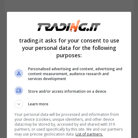
trading.it asks for your consent to use
your personal data for the following
purposes:
Personalised advertising and content, advertising and
content measurement, audience research and
services development
In ambito di eredità
la sentenza attua una
Store and/or access information on a device
svolta storica parlando di richiesta di
Learn more
quota legittima,
ma non solo. Perché il
Your personal data will be processed and information from
nuovo orientamento
semplifica l’accesso
your device (cookies, unique identifiers, and other device
data) may be stored by, accessed by and shared with 319
alla giustizia
per i legittimari mediante
partners, or used specifically by this site. We and our partners
may use precise geolocation data.
List of partners.