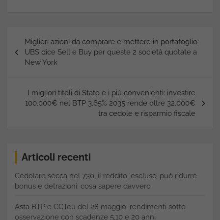
Navigazione
Migliori azioni da comprare e mettere in portafoglio:
articoli
UBS dice Sell e Buy per queste 2 società quotate a
New York
I migliori titoli di Stato e i più convenienti: investire
100.000€ nel BTP 3.65% 2035 rende oltre 32.000€
tra cedole e risparmio fiscale
Articoli recenti
Cedolare secca nel 730, il reddito ‘escluso’ può ridurre
bonus e detrazioni: cosa sapere davvero
Asta BTP e CCTeu del 28 maggio: rendimenti sotto
osservazione con scadenze 5,10 e 20 anni