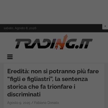
Skip
sabato, Agosto 8, 2026
to
content
Il mondo del trading online
Trading.it
Eredità: non si potranno più fare
“figli e figliastri”, la sentenza
storica che fa trionfare i
discriminati
Agosto 9, 2025
Fabiana Donato