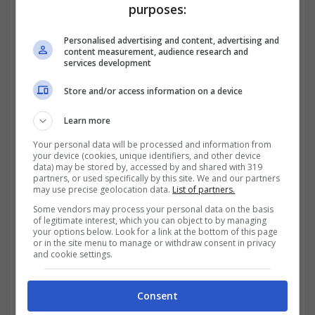
purposes:
Personalised advertising and content, advertising and
content measurement, audience research and
services development
Store and/or access information on a device
Secondo la normativa, i rumori provenienti
Learn more
da abitazioni private o esercizi pubblici non
Your personal data will be processed and information from
your device (cookies, unique identifiers, and other device
devono superare determinati limiti stabiliti
data) may be stored by, accessed by and shared with 319
partners, or used specifically by this site. We and our partners
may use precise geolocation data.
List of partners.
dai regolamenti comunali o dalla legge
Some vendors may process your personal data on the basis
nazionale.
Il codice civile e penale italiano
of legitimate interest, which you can object to by managing
your options below. Look for a link at the bottom of this page
consente di intraprendere azioni legali,
ma
or in the site menu to manage or withdraw consent in privacy
and cookie settings.
per impugnare le proprie cause risulta
importante prima di tutto venire a
Consent
conoscenza delle leggi a tutela dei propri