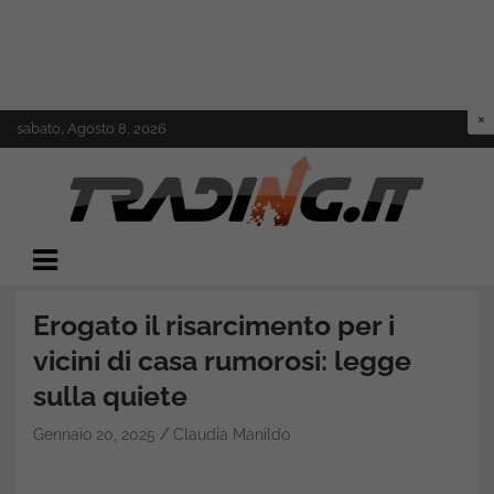
Skip
sabato, Agosto 8, 2026
to
content
Il mondo del trading online
Trading.it
Erogato il risarcimento per i
vicini di casa rumorosi: legge
sulla quiete
Gennaio 20, 2025
Claudia Manildo