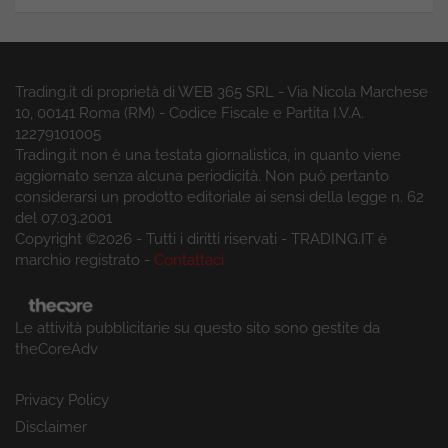
Trading.it di proprietà di WEB 365 SRL - Via Nicola Marchese
10, 00141 Roma (RM) - Codice Fiscale e Partita I.V.A.
12279101005
Trading.it non è una testata giornalistica, in quanto viene
aggiornato senza alcuna periodicità. Non può pertanto
considerarsi un prodotto editoriale ai sensi della legge n. 62
del 07.03.2001
Copyright ©2026 - Tutti i diritti riservati - TRADING.IT è
marchio registrato -
Contattaci
Le attività pubblicitarie su questo sito sono gestite da
theCoreAdv
Privacy Policy
Disclaimer