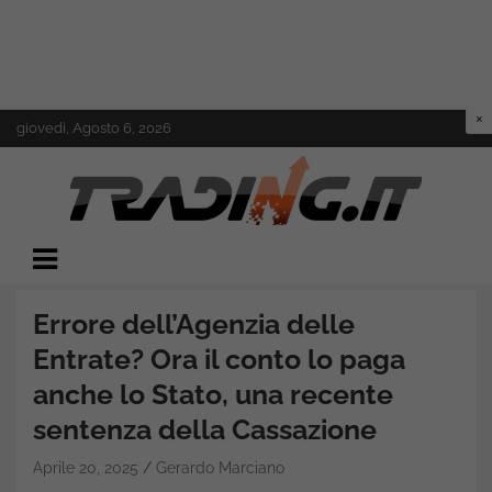
Skip
giovedì, Agosto 6, 2026
to
content
Il mondo del trading online
Trading.it
Errore dell’Agenzia delle
Entrate? Ora il conto lo paga
anche lo Stato, una recente
sentenza della Cassazione
Aprile 20, 2025
Gerardo Marciano