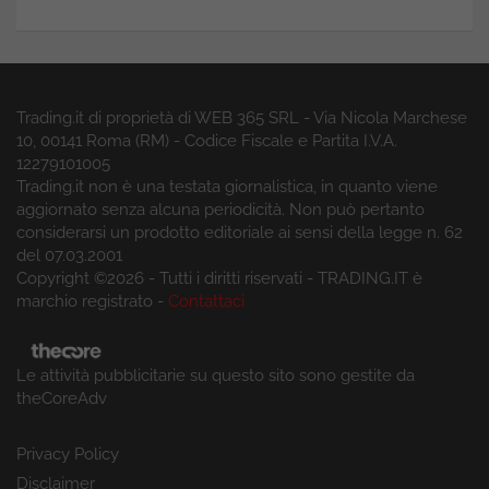
Trading.it di proprietà di WEB 365 SRL - Via Nicola Marchese
10, 00141 Roma (RM) - Codice Fiscale e Partita I.V.A.
12279101005
Trading.it non è una testata giornalistica, in quanto viene
aggiornato senza alcuna periodicità. Non può pertanto
considerarsi un prodotto editoriale ai sensi della legge n. 62
del 07.03.2001
Copyright ©2026 - Tutti i diritti riservati - TRADING.IT è
marchio registrato -
Contattaci
Le attività pubblicitarie su questo sito sono gestite da
theCoreAdv
Privacy Policy
Disclaimer