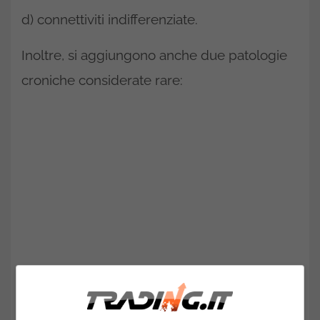
d) connettiviti indifferenziate.
Inoltre, si aggiungono anche due patologie
croniche considerate rare:
a) miastenia grave;