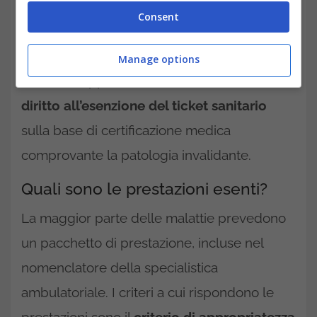
Consent
onerosità della quota
di partecipazione in
base al trattamento da effettuare.
Manage options
È l’ASL di appartenenza che riconosce il
diritto all’esenzione del ticket sanitario
sulla base di certificazione medica
comprovante la patologia invalidante.
Quali sono le prestazioni esenti?
La maggior parte delle malattie prevedono
un pacchetto di prestazione, incluse nel
nomenclatore della specialistica
ambulatoriale. I criteri a cui rispondono le
prestazioni sono il
criterio di appropriatezza