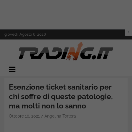
Skip
giovedì, Agosto 6, 2026
to
content
Il mondo del trading online
Trading.it
Esenzione ticket sanitario per
chi soffre di queste patologie,
ma molti non lo sanno
Ottobre 18, 2021
Angelina Tortora