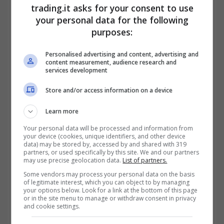
trading.it asks for your consent to use
b) sclerosi sistemica progressiva.
your personal data for the following
purposes:
LEGGI ANCHE>>>
INPS: Il mal di testa da
Personalised advertising and content, advertising and
diritto ad un assegno mensile, ma pochi lo
content measurement, audience research and
services development
sanno
Store and/or access information on a device
Come si stabilisce che le malattie
sono esenti?
Learn more
Your personal data will be processed and information from
Per essere considerate patologie che danno
your device (cookies, unique identifiers, and other device
data) may be stored by, accessed by and shared with 319
diritto all’esenzione del ticket sanitario
partners, or used specifically by this site. We and our partners
may use precise geolocation data.
List of partners.
devono essere presenti determinate
Some vendors may process your personal data on the basis
of legitimate interest, which you can object to by managing
condizioni previste nel
Decreto legislativo n.
your options below. Look for a link at the bottom of this page
or in the site menu to manage or withdraw consent in privacy
124 del 29 aprile 1998
. Nello specifico i criteri
and cookie settings.
sono:
grado di invalidità
,
gravità clinica
e