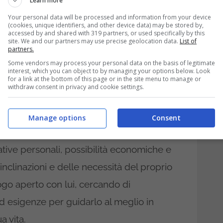
Learn more
Your personal data will be processed and information from your device
 espressi dai genitori, molti riflettono
(cookies, unique identifiers, and other device data) may be stored by,
accessed by and shared with 319 partners, or used specifically by this
frettolosamente o basata su criteri non
site. We and our partners may use precise geolocation data.
List of
partners.
i o le inclinazioni del figlio. Alcuni si
Some vendors may process your personal data on the basis of legitimate
interest, which you can object to by managing your options below. Look
te peso all’importanza dell’ambiente
for a link at the bottom of this page or in the site menu to manage or
withdraw consent in privacy and cookie settings.
 degli insegnanti. Altri ancora rimpiangono
a le proprie capacità economiche nel
Manage options
Consent
er istituti privati costosi.
ative personali, possibilità economiche e
inclinazioni e delle necessità del proprio
logo aperto con lui, cercando di
 esigenze per guidarlo al meglio in
a vita.