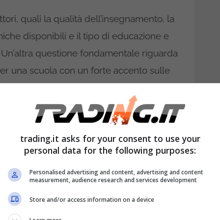
tori, quali la qualità dell’insegnamento, la
iche disponibili e il tipo di educazione e
. Un’altra questione fondamentale riguarda
er una scuola con un forte accento sulle
gia, Ingegneria e Matematica), una con un
he promuova l’apprendimento basato su
trading.it asks for your consent to use your
are il supporto alle eventuali esigenze
personal data for the following purposes:
stito il sostegno didattico per difficoltà di
Personalised advertising and content, advertising and content
i? Anche l’ambiente sociale è cruciale; è
measurement, audience research and services development
a affronta tematiche come il bullismo e
Store and/or access information on a device