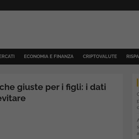
ERCATI
ECONOMIA E FINANZA
CRIPTOVALUTE
RISP
he giuste per i figli: i dati
C
evitare
p
s
a