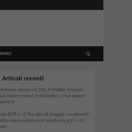
ARMIO
Articoli recenti
edolare secca nel 730, il reddito ‘escluso’
uò ridurre bonus e detrazioni: cosa sapere
davvero
Asta BTP e CCTeu del 28 maggio: rendimenti
otto osservazione con scadenze 5,10 e 20
nni