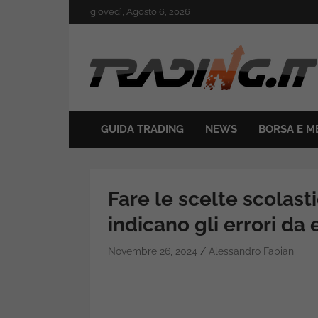
Skip
giovedì, Agosto 6, 2026
to
content
Il mondo del trading online
Trading.it
GUIDA TRADING
NEWS
BORSA E M
Fare le scelte scolastic
indicano gli errori da 
Novembre 26, 2024
Alessandro Fabiani