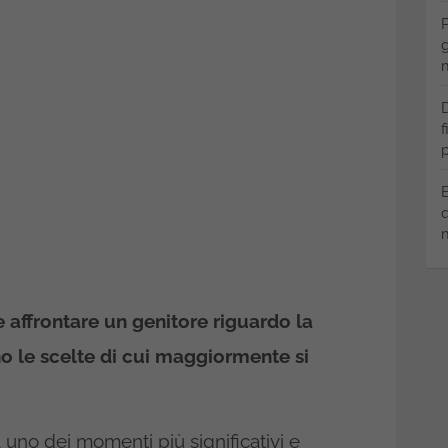
P
g
m
D
f
p
B
q
m
affrontare un genitore riguardo la
ono le scelte di cui maggiormente si
 uno dei momenti più significativi e