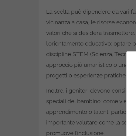
La scelta può dipendere da vari fat
vicinanza a casa, le risorse econom
valori che si desidera trasmettere
l’orientamento educativo: optare p
discipline STEM (Scienza, Tecnolo
approccio più umanistico o una c
progetti o esperienze pratiche?
Inoltre, i genitori devono consider
speciali del bambino: come viene ge
apprendimento o talenti particolar
importante valutare come la scuol
promuove l’inclusione.