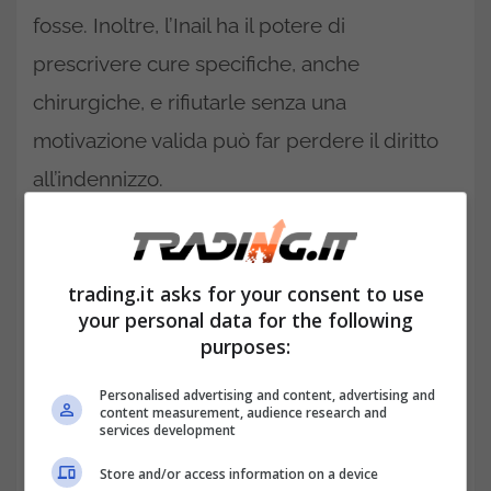
fosse. Inoltre, l’Inail ha il potere di
prescrivere cure specifiche, anche
chirurgiche, e rifiutarle senza una
motivazione valida può far perdere il diritto
all’indennizzo.
Fasce di reperibilità e sanzioni
disciplinari: cosa succede
trading.it asks for your consent to use
quando il contratto collettivo
your personal data for the following
impone regole aggiuntive
purposes:
Personalised advertising and content, advertising and
content measurement, audience research and
services development
Store and/or access information on a device