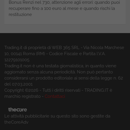
Bonus Renzi nel 730, attenzione agli errori: quando puoi
recuperare fino a 100 euro al mese e quando rischi la
restituzione
Trading.it di proprietà di WEB 365 SRL - Via Nicola Marchese
10, 00141 Roma (RM) - Codice Fiscale e Partita I.V.A.
12279101005
Trading.it non è una testata giornalistica, in quanto viene
aggiornato senza alcuna periodicità. Non può pertanto
considerarsi un prodotto editoriale ai sensi della legge n. 62
del 07.03.2001
Copyright ©2026 - Tutti i diritti riservati - TRADING.IT è
marchio registrato -
Contattaci
Le attività pubblicitarie su questo sito sono gestite da
theCoreAdv