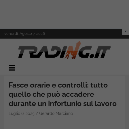
Skip
venerdì, Agosto 7, 2026
to
content
Il mondo del trading online
Trading.it
Fasce orarie e controlli: tutto
quello che può accadere
durante un infortunio sul lavoro
Luglio 6, 2025
Gerardo Marciano