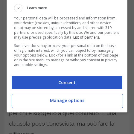
Learn more
Your personal data will be processed and information from
your device (cookies, unique identifiers, and other device
data) may be stored by, accessed by and shared with 319
partners, or used specifically by this site. We and our partners
may use precise geolocation data.
List of partners.
Some vendors may process your personal data on the basis
In alcuni casi, anche in presenza di infortunio
of legitimate interest, which you can object to by managing
your options below. Look for a link at the bottom of this page
or in the site menu to manage or withdraw consent in privacy
sul lavoro, i contratti collettivi nazionali
and cookie settings.
possono stabilire l’obbligo di essere
reperibili in determinate fasce orarie. Si
Consent
tratta di una previsione contrattuale, quindi
Manage options
non obbligatoria per legge, ma vincolante
per chi è soggetto a quel contratto. È una
clausola poco conosciuta, ma può fare la
differenza.