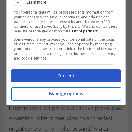
Learn more
Il fascino dei guadagni facili e il peso delle decisioni-
Your personal data will be processed and information from
your device (cookies, unique identifiers, and other device
trading.it
data) may be stored by, accessed by and shared with 319
partners, or used specifically by this site. We and our partners
may use precise geolocation data.
List of partners.
Some vendors may process your personal data on the basis
of legitimate interest, which you can object to by managing
your options below. Look for a link at the bottom of this page
or in the site menu to manage or withdraw consent in privacy
and cookie settings.
Consent
Manage options
Il consulente, da parte sua, aveva provato ad
avvertirlo: “Attenzione, ci sono anche fasi
negative, e anche molto pesanti.” Ma la