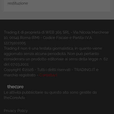
restituzione
Trading.it di proprietà di WEB 365 SRL - Via Nicola Marchese
10, 00141 Roma (RM) - Codice Fiscale e Partita I.V.A.
12279101005
Trading.it non è una testata giornalistica, in quanto viene
aggiornato senza alcuna periodicità. Non può pertanto
considerarsi un prodotto editoriale ai sensi della legge n. 62
del 07.03.2001
Copyright ©2026 - Tutti i diritti riservati - TRADING.IT è
marchio registrato -
Contattaci
Le attività pubblicitarie su questo sito sono gestite da
theCoreAdv
Privacy Policy