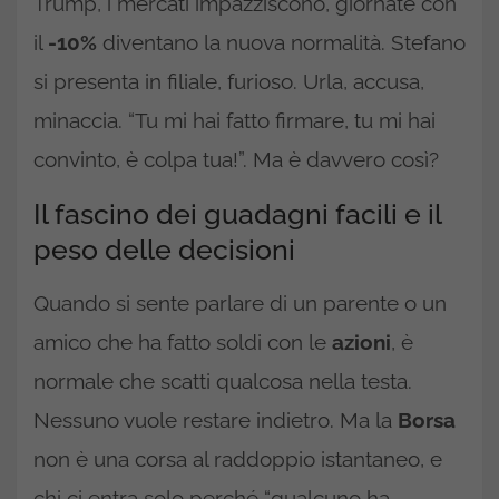
Trump, i mercati impazziscono, giornate con
il
-10%
diventano la nuova normalità. Stefano
si presenta in filiale, furioso. Urla, accusa,
minaccia. “Tu mi hai fatto firmare, tu mi hai
convinto, è colpa tua!”. Ma è davvero così?
Il fascino dei guadagni facili e il
peso delle decisioni
Quando si sente parlare di un parente o un
amico che ha fatto soldi con le
azioni
, è
normale che scatti qualcosa nella testa.
Nessuno vuole restare indietro. Ma la
Borsa
non è una corsa al raddoppio istantaneo, e
chi ci entra solo perché “qualcuno ha