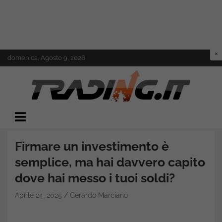
Skip
domenica, Agosto 9, 2026
to
content
Il mondo del trading online
Trading.it
Firmare un investimento è
semplice, ma hai davvero capito
dove hai messo i tuoi soldi?
Aprile 24, 2025
Gerardo Marciano