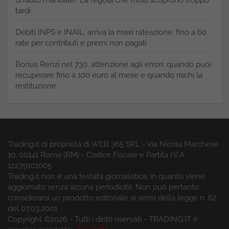
tardi
Debiti INPS e INAIL, arriva la maxi rateazione: fino a 60
rate per contributi e premi non pagati
Bonus Renzi nel 730, attenzione agli errori: quando puoi
recuperare fino a 100 euro al mese e quando rischi la
restituzione
Trading.it di proprietà di WEB 365 SRL - Via Nicola Marchese
10, 00141 Roma (RM) - Codice Fiscale e Partita I.V.A.
12279101005
Trading.it non è una testata giornalistica, in quanto viene
aggiornato senza alcuna periodicità. Non può pertanto
considerarsi un prodotto editoriale ai sensi della legge n. 62
del 07.03.2001
Copyright ©2026 - Tutti i diritti riservati - TRADING.IT è