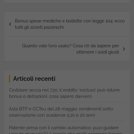
Navigazione
Bonus spese mediche e bollette con legge 104: ecco
articoli
tutti gli sconti pazzeschi
Quanto vale l’oro usato? Cosa c’è da sapere per
ottenere i soldi giusti
Articoli recenti
Cedolare secca nel 730, il reddito ‘escluso’ può ridurre
bonus e detrazioni: cosa sapere davvero
Asta BTP e CCTeu del 28 maggio: rendimenti sotto
osservazione con scadenze 5,10 e 20 anni
Patente presa con il cambio automatico: puoi guidare
un’auto manuale? La regola che molti scoprono troppo