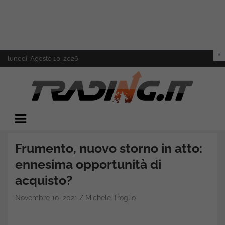
Skip
lunedì, Agosto 10, 2026
to
content
Il mondo del trading online
Trading.it
Frumento, nuovo storno in atto:
ennesima opportunità di
acquisto?
Novembre 10, 2021
Michele Troglio