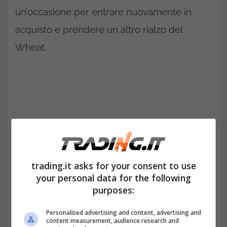
un’occasione per entrare nuovamente in
acquisto e prendere un altro rialzo del
Wheat.
trading.it asks for your consent to use
your personal data for the following
purposes:
Operatività, analisi dei supporti e
Personalised advertising and content, advertising and
trend line dinamiche
content measurement, audience research and