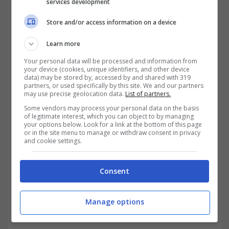
services development
Se ci focalizziamo sui minimi importanti
Store and/or access information on a device
registrati dal 10 settembre 2021, che sono in
Learn more
successione
quello del 10, del 13, del 21, del
Your personal data will be processed and information from
your device (cookies, unique identifiers, and other device
22, del 30 e del 13 ottobre, notiamo come
data) may be stored by, accessed by and shared with 319
partners, or used specifically by this site. We and our partners
tutti siano collegati da una trend line
may use precise geolocation data.
List of partners.
Some vendors may process your personal data on the basis
dinamica, che ha sostenuti sempre i prezzi,
of legitimate interest, which you can object to by managing
your options below. Look for a link at the bottom of this page
diventando la zona di supporto da cui sono
or in the site menu to manage or withdraw consent in privacy
and cookie settings.
scaturiti sempre i movimenti rialzisti
importanti degli ultimi 2 mesi. Stando quindi
Consent
a quanto abbiamo appena visto, viene
obbligatorio iniziare a
focalizzarsi
sullo
Manage options
sviluppo del supporto dinamico, per cercare