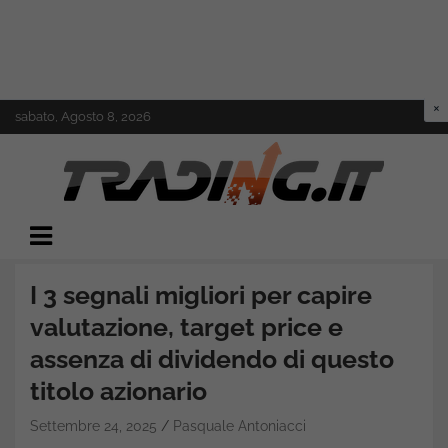
Skip
sabato, Agosto 8, 2026
to
content
Il mondo del trading online
Trading.it
I 3 segnali migliori per capire
valutazione, target price e
assenza di dividendo di questo
titolo azionario
Settembre 24, 2025
Pasquale Antoniacci