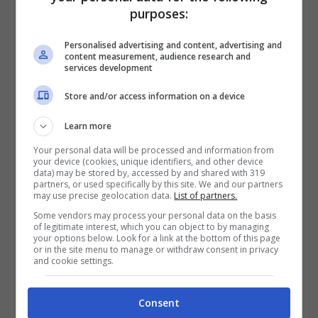
purposes:
causa degli utili in perdita. Il
ROE
è pari a
Personalised advertising and content, advertising and
−1,34 %, il
ROA
−1,38 %, il
ROIC
−1,46 % e il
content measurement, audience research and
services development
ROCE
−2,73 %, valori che riflettono margini
ancora compressi. L’
Store and/or access information on a device
EV/EBITDA
si attesta su
84,5×, con un
EBITDA
TTM di circa 153 M$
Learn more
(fonte Macrotrends e MarketScreener). La
Your personal data will be processed and information from
your device (cookies, unique identifiers, and other device
società mantiene oltre 1,2 miliardi $ in
data) may be stored by, accessed by and shared with 319
partners, or used specifically by this site. We and our partners
may use precise geolocation data.
List of partners.
liquidità contro un indebitamento più
Some vendors may process your personal data on the basis
contenuto, a conferma di una struttura
of legitimate interest, which you can object to by managing
your options below. Look for a link at the bottom of this page
finanziaria solida.
or in the site menu to manage or withdraw consent in privacy
and cookie settings.
Consent