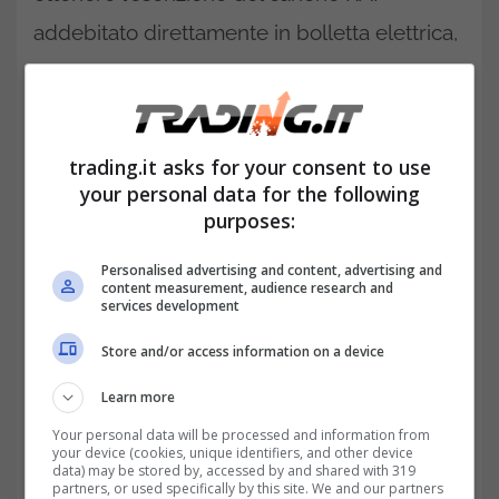
addebitato direttamente in bolletta elettrica,
bisogna presentare il modulo di esenzione
online sul sito dell’Agenzia delle Entrate.
trading.it asks for your consent to use
your personal data for the following
purposes:
Personalised advertising and content, advertising and
content measurement, audience research and
services development
Store and/or access information on a device
Learn more
Your personal data will be processed and information from
your device (cookies, unique identifiers, and other device
Per gli
over 70 gratuito il digitale terrestre
data) may be stored by, accessed by and shared with 319
partners, or used specifically by this site. We and our partners