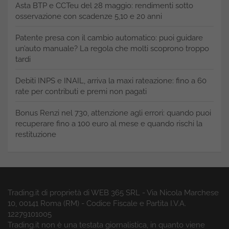
Asta BTP e CCTeu del 28 maggio: rendimenti sotto
osservazione con scadenze 5,10 e 20 anni
Patente presa con il cambio automatico: puoi guidare
un’auto manuale? La regola che molti scoprono troppo
tardi
Debiti INPS e INAIL, arriva la maxi rateazione: fino a 60
rate per contributi e premi non pagati
Bonus Renzi nel 730, attenzione agli errori: quando puoi
recuperare fino a 100 euro al mese e quando rischi la
restituzione
Trading.it di proprietà di WEB 365 SRL - Via Nicola Marchese
10, 00141 Roma (RM) - Codice Fiscale e Partita I.V.A.
12279101005
Trading.it non è una testata giornalistica, in quanto viene