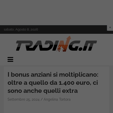
Skip
sabato, Agosto 8, 2026
to
content
Il mondo del trading online
Trading.it
I bonus anziani si moltiplicano:
oltre a quello da 1.400 euro, ci
sono anche quelli extra
Settembre 25, 2024
Angelina Tortora