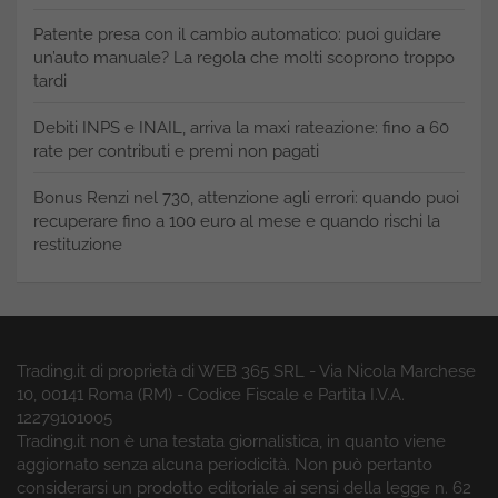
Patente presa con il cambio automatico: puoi guidare
un’auto manuale? La regola che molti scoprono troppo
tardi
Debiti INPS e INAIL, arriva la maxi rateazione: fino a 60
rate per contributi e premi non pagati
Bonus Renzi nel 730, attenzione agli errori: quando puoi
recuperare fino a 100 euro al mese e quando rischi la
restituzione
Trading.it di proprietà di WEB 365 SRL - Via Nicola Marchese
10, 00141 Roma (RM) - Codice Fiscale e Partita I.V.A.
12279101005
Trading.it non è una testata giornalistica, in quanto viene
aggiornato senza alcuna periodicità. Non può pertanto
considerarsi un prodotto editoriale ai sensi della legge n. 62