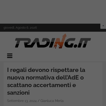
Skip
giovedì, Agosto 6, 2026
to
content
Il mondo del trading online
Trading.it
I regali devono rispettare la
nuova normativa dell’AdE o
scattano accertamenti e
sanzioni
Settembre 13, 2024
Gianluca Merla