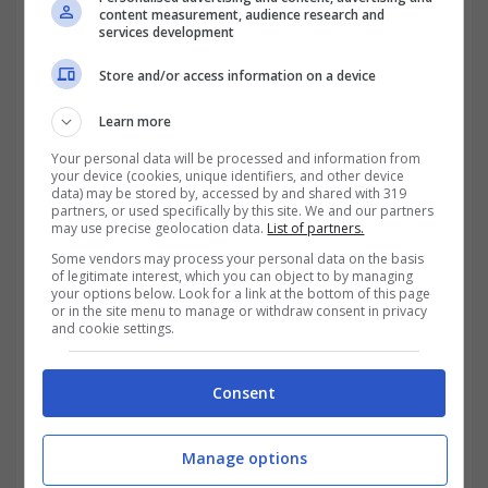
content measurement, audience research and
economici. Non sempre però si ha la
services development
consapevolezza che anche questi beni
Store and/or access information on a device
costituiscano redditi da lavoro dipendente e,
Learn more
come tali, devono essere tassati.
Your personal data will be processed and information from
your device (cookies, unique identifiers, and other device
data) may be stored by, accessed by and shared with 319
partners, or used specifically by this site. We and our partners
may use precise geolocation data.
List of partners.
Some vendors may process your personal data on the basis
of legitimate interest, which you can object to by managing
your options below. Look for a link at the bottom of this page
or in the site menu to manage or withdraw consent in privacy
and cookie settings.
Consent
Ecco che cosa dice l’Agenzia delle Entrate – Trading.it
Manage options
Secondo quanto stabilito dall’Agenzia delle