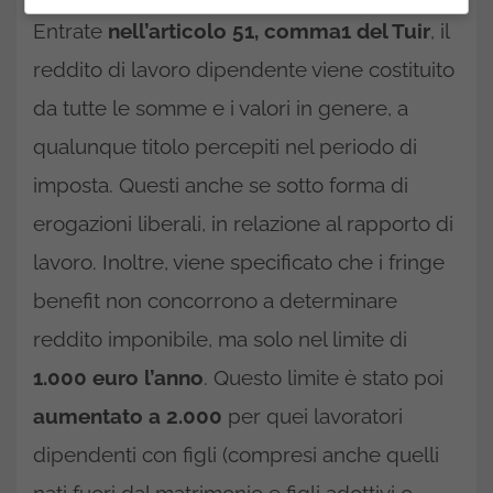
Entrate
nell’articolo 51, comma1 del Tuir
, il
reddito di lavoro dipendente viene costituito
da tutte le somme e i valori in genere, a
qualunque titolo percepiti nel periodo di
imposta. Questi anche se sotto forma di
erogazioni liberali, in relazione al rapporto di
lavoro. Inoltre, viene specificato che i fringe
benefit non concorrono a determinare
reddito imponibile, ma solo nel limite di
1.000
euro
l’anno
. Questo limite è stato poi
aumentato
a 2.000
per quei lavoratori
dipendenti con figli (compresi anche quelli
nati fuori dal matrimonio e figli adottivi o